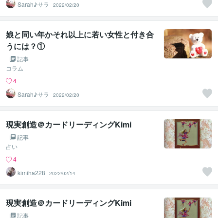
Sarah♪サラ
2022/02/20
娘と同い年かそれ以上に若い女性と付き合
うには？①
記事
コラム
4
Sarah♪サラ
2022/02/20
現実創造＠カードリーディングKimi
記事
占い
4
kimiha228
2022/02/14
現実創造＠カードリーディングKimi
記事