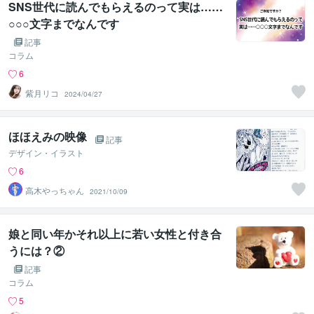
SNS世代に読んでもらえるのって実は……
○○○文字までなんです
記事
コラム
6
紫月リコ
2024/04/27
ほほえみの映像
記事
デザイン・イラスト
6
高木やっちゃん
2021/10/09
娘と同い年かそれ以上に若い女性と付き合
うには？②
記事
コラム
5