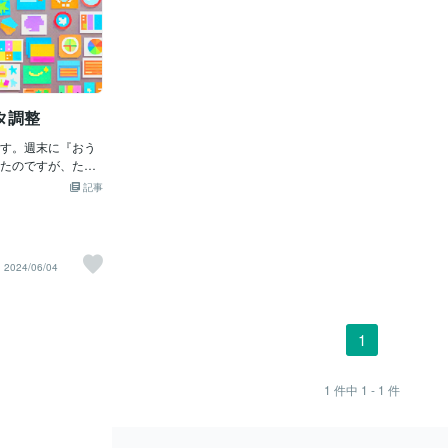
タ調整
す。週末に『おう
たのですが、たぶ
庫で冷やしすぎた
記事
らないですが、カ
ました。あるい
が原因かも？プロ
パラメータを変更
2024/06/04
じですが、料理だ
すね。学生の時
のパラメータを自
ことを思い出しま
1
ないかもしれませ
』も再トライした
1
件中
1 - 1
件