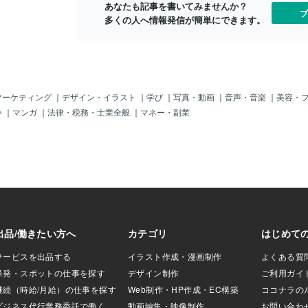
あなたも記事を書いてみませんか？
ブ
多くの人へ情報発信が簡単にできます。
マーケティング
｜
デザイン・イラスト
｜
学び
｜
写真・動画
｜
音声・音楽
｜
美容・
い
｜
マンガ
｜
法律・税務・士業全般
｜
マネー・副業