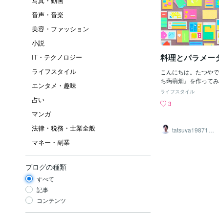
写真・動画
音声・音楽
美容・ファッション
小説
料理とパラメー
IT・テクノロジー
ライフスタイル
こんにちは。たつやで
ち蒟蒻畑』を作ってみ
エンタメ・趣味
ん失敗しました。冷蔵
ライフスタイル
ことが原因なのかわか
占い
3
チカチになってしまい
マンガ
は、半量で作ったこと
グラムなら、それらの
法律・税務・士業全般
tatsuya1987121
して再実行みたいな感
9
マネー・副業
とそれも気合が要りま
に、ひたすら麻婆豆腐
分好みに調整していた
ブログの種類
す。そこまでの気合は
んが、『おうち蒟蒻畑
すべて
いです。
記事
コンテンツ