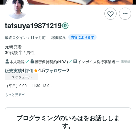
tatsuya19871219
最終ログイン：
11ヶ月前
稼働状況
内容によります
元研究者
30代後半
男性
本人確認
機密保持契約(NDA)
インボイス発行事業者
未登録
4
4.5
2
販売実績
評価
フォロワー
スケジュール
（平日）9:00 -- 11:30, 13:0...
もっと見る
プログラミングのいろはをお話ししま
す。