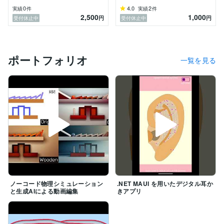
0
4.0
2
実績
件
実績
件
2,500
1,000
円
円
受付休止中
受付休止中
ポートフォリオ
一覧を見る
ノーコード物理シミュレーション
.NET MAUI を用いたデジタル耳か
と生成AIによる動画編集
きアプリ