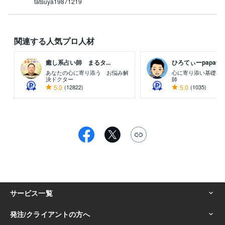
tatsuya19871219
関連する人気プロ人材
癒し系占い師 まるタ...
ひろてぃーpapa☆..
あなたの心に寄り添う お悩み解
心に寄り添い基礎を
決ドクター
師
5.0
(12822)
5.0
(1035)