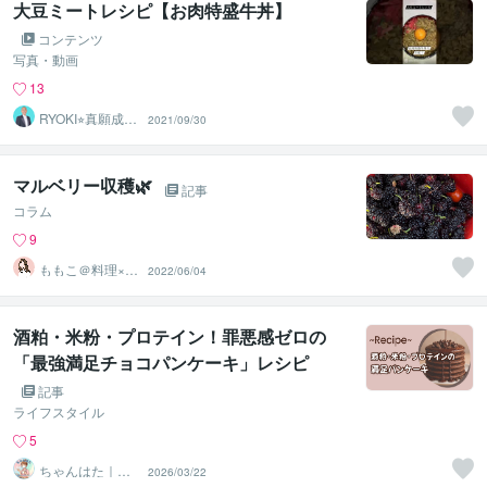
大豆ミートレシピ【お肉特盛牛丼】
コンテンツ
写真・動画
13
RYOKI⭐︎真願成就
2021/09/30
コーチ
マルベリー収穫🌿
記事
コラム
9
ももこ＠料理×セ
2022/06/04
ラピスト♡
酒粕・米粉・プロテイン！罪悪感ゼロの
「最強満足チョコパンケーキ」レシピ
記事
ライフスタイル
5
ちゃんはた｜現
2026/03/22
役ナース×ライタ