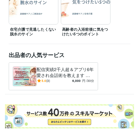
在宅介護で見逃したくない
高齢者の入浴前後に気をつ
脱水のサイン
けたい5つのポイント
出品者の人気サービス
配信実績2千人超＆アプリ6年
愛され会話術を教えます 男
性心理を熟知したナースが伝
5.0
(3)
6,000
円
/30分
授！また会いたいと思わせる
技術