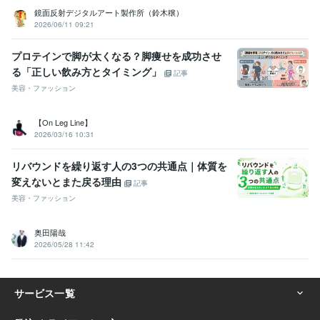
鏡面反射デジタルアート製作所（鈴木穣）
2026/06/11 09:21
プロテインで脚が太くなる？脚痩せを成功させ
る「正しい飲み方とタイミング」
記事
美容・ファッション
【On Leg Line】
2026/03/16 10:31
リバウンドを繰り返す人の3つの共通点｜体質を
変えないとまた戻る理由
記事
美容・ファッション
奥田陽哉
2026/05/28 11:42