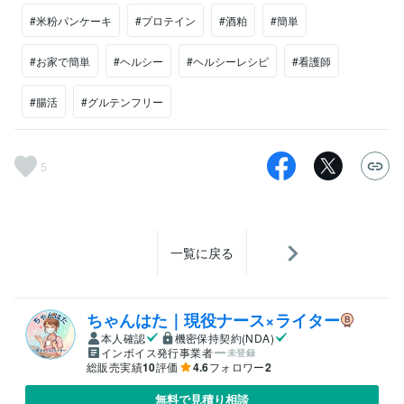
#米粉パンケーキ
#プロテイン
#酒粕
#簡単
#お家で簡単
#ヘルシー
#ヘルシーレシピ
#看護師
#腸活
#グルテンフリー
5
一覧に戻る
ちゃんはた｜現役ナース×ライター
本人確認
機密保持契約(NDA)
インボイス発行事業者
未登録
総販売実績
10
評価
4.6
フォロワー
2
無料で見積り相談