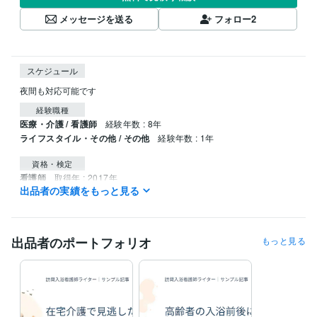
メッセージを送る
フォロー
2
スケジュール
夜間も対応可能です
経験職種
医療・介護 / 看護師
経験年数 : 8年
ライフスタイル・その他 / その他
経験年数 : 1年
資格・検定
看護師
取得年 : 2017年
出品者の実績をもっと見る
得意分野
ライティング・翻訳
記事作成
介護
看護
出品者のポートフォリオ
もっと見る
ライティング・翻訳
ブログ記事作成
介護
在宅
語学力
英語
日常会話レベル