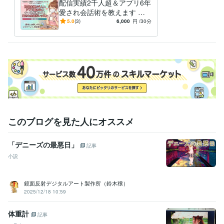
配信実績2千人超＆アプリ6年
愛され会話術を教えます 男
性心理を熟知したナースが伝
5.0
(3)
6,000
円
/30分
授！また会いたいと思わせる
技術
このブログを見た人にオススメ
「デニーズの最悪日」
記事
小説
鏡面反射デジタルアート製作所（鈴木穣）
2025/12/18 10:59
体重計
記事