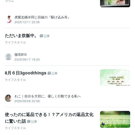
コラム
虎紫志織＠同じ目線の『駆け込み寺』
2025/12/11 22:06
ただいま炊飯中。
記事
ライフスタイル
猫耳810
2025/08/17 19:20
8月６日3goodthings
記事
ライフスタイル
わこ｜自分を大切に、優しく行動できる私へ
2026/08/06 20:58
使ったのに返品できる！？アメリカの返品文化
に驚いた話
記事
ライフスタイル