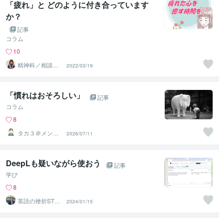
「疲れ」と どのように付き合っています
か？
記事
コラム
10
精神科／相談員
2022/03/19
＊ 峰川みゆう
「慣れはおそろしい」
記事
コラム
8
タカ３＠メンタ
2026/07/11
ルコーチ
DeepLも疑いながら使おう
記事
学び
8
英語の挫折STO
2024/01/15
P！伴走コーチ中
村