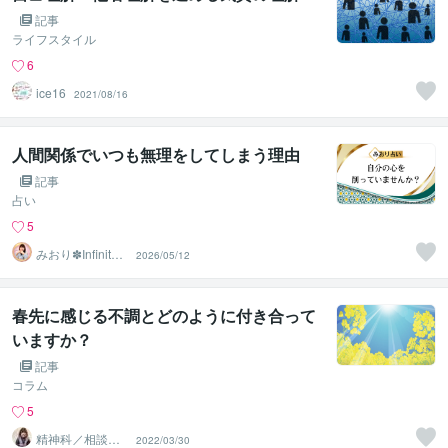
記事
ライフスタイル
6
ice16
2021/08/16
人間関係でいつも無理をしてしまう理由
記事
占い
5
みおり✽Infinity8
2026/05/12
✽
春先に感じる不調とどのように付き合って
いますか？
記事
コラム
5
精神科／相談員
2022/03/30