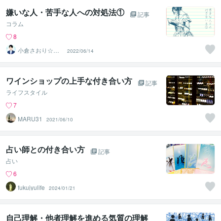
嫌いな人・苦手な人への対処法①
記事
コラム
8
小倉さおり☆R7
2022/06/14
年行政書士試験
合格者
ワインショップの上手な付き合い方
記事
ライフスタイル
7
MARU31
2021/06/10
占い師との付き合い方
記事
占い
6
fukujyulife
2024/01/21
自己理解・他者理解を進める気質の理解