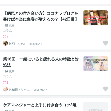
＊ 峰川みゆう
【病気との付き合い方】ココナラブログを
書けば本当に集客が増えるの？【42日目】
記事
コラム
4
離羽（りわ）
2026/02/18
第16回 一緒にいると疲れる人の特徴と対
処法
記事
コラム
3
数秘術トリセツ
2026/05/17
鑑定士｜人間関
係の消耗防ぐ
ケアマネジャーと上手に付き合うコツ3選