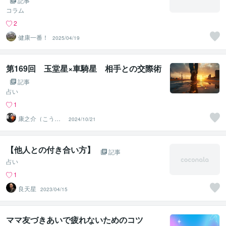
記事
コラム
2
健康一番！
2025/04/19
第169回 玉堂星×車騎星 相手との交際術
記事
占い
1
康之介（こうの
2024/10/21
すけ）
【他人との付き合い方】
記事
占い
1
良天星
2023/04/15
ママ友づきあいで疲れないためのコツ