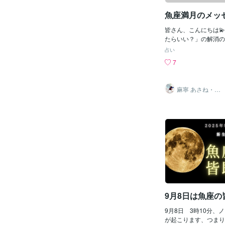
～トイレやお風呂の掃
魚座満月のメッセ
ことです 中秋の名月
の夜の月」のことをい
皆さん、こんにちは
ないことも多いのですが
たらいい？」の解消の
は、なんと･･･八年ぶ
カードリーダーの麻寧で
重なっていてよりパワ
占い
時59分頃に魚座で満月
中秋の名月は その年
7
しずつ涼しくなってき
供える風習が各地に残
いかがでしょうか。夏
った風習はあなたがい
ミングです。 しっか
ても高めてくれますの
麻寧 あさね・カ
くださいね♪ 今回も
ードで癒しと内
お月様と同じ丸いお団
観サポート
合わせたツーカードリ
どそして感謝の気持ち
ましたので、ご覧にな
様を愛でながら頂きま
い⇩いくつか優先事項
まくコントロールをす
させることは可能です
だ成功することだけを
き進んでください。 
っていた感覚が目覚め
ます。 そのため周り
に見えて直感的に感じ
かもしれません。 先
9月8日は魚座の
などが浮かびやすくな
のひらめきを無視せず
9月8日 3時10分、
してください。 あな
が起こります、つまり