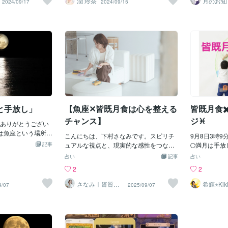
潤 玲奈
月のお知
2024/09/17
2024/09/15
あたりでまた浮上
ω'*)暑い暑いと口々
涙や浄化の力をともない、自然に感情を
月はワンセットで、新月に蒔いた種が満
自分の気持ち
球から最も離
る流れも。これは
んとか目的を達成
解放させてくれます。9分間のリチュア
月に実ると考えます。月の満ち欠けは、
になって溢れ
リスの反対側
に戻ったこととも関
らっしゃる皆様、
ル 今日だけは、9分間だけでも静かに目
私達の呼吸と一緒で【吸って、吐いて】
んか？前回8
ら最も近い場
5月21日までは魚
ら推してまいりま
を閉じ、深呼吸を。心の中で「私は愛に
でワンサイクル。満月は、新月から吸収
【未来計画書
より月が大き
まで取り組んでい
私の近況はさておき
還ります」と唱えてみてください。数秘
し続けた何かを外側に出して行くタイミ
た。 つまり
ーパームーン
があれば、年末に
年9月18日に魚座で
「9」のエネルギーが、“手放し”を優しく
ング。何が満ちていて、どんなことを外
計画が【本当
術的な解釈を
いける機会に恵ま
話などしようかと
後押ししてくれます。ママや働く方への
側に出していけば良いのかを見ていきま
いうことを試
う意味を持つ
 今回、月は8ハウ
今回の満月は9月18
メッセージ 子育てや仕事の中では「私
しょう。今回は月食を伴う特別な満月で
満月なのです
いつもより、
もある太陽が2ハウ
満月を迎えます。12
さえ我慢すれば…」と、自分を犠牲にし
す。 占星術において、月食は【人生に
るだけのもの
いと思われま
こと関連でも何か
魚座の満月ですの
てしまうこともあるかもしれません。で
おける課題と克服のテーマ】を明らかに
あなたが叶え
に起こります
のが多いかなと思
一度すべてをリセ
も今夜は「もう手放していいよ」と満月
するといわれています。そのため、この
たら、それは
いと思います
クルに向けての準
と手放し」
【魚座✕皆既月食は心を整える
皆既月食✖
が語りかけています。
機会を通じて【私（僕）は何をするため
よね？ここで
ってくるので
ミングになりま
にこの世に生まれてきたのか？】に気づ
っかり見直す
でしょう。い
チャンス】
ジ♓️
ものの手放しや浄
ありがとうござい
く人も少なくないでしょう。そんな重要
中、地上を照
よく聞かれること
は魚座という場所で
なタイミングを迎える今回の満月には、
こんにちは、下村さなみです。スピリチ
なると天頂に
9月8日3時
は魚座の性質も重
「優しさ」「曖昧
記事
【今の自分を愛して欲しい】という熱い
ュアルな視点と、現実的な感性をつなぐ
満月を楽しみ
🌕満月は手
や浄化への手助け
感情」などを表す
メッセージが込められています。あなた
セッションやリーディングをココナラで
の特徴です。
の魚座の満月
占い
記事
占い
する満月になりま
「浄化と手放し」
がこの世で心から望む体験を手に入れる
ご提供しています。間もなく起こる特別
土水星座のカ
訪れます月食
2
2
いことや浄化した
の時間を軽やかに
ために、このメッセージをぜひ受け取っ
な満月。かなり大きなエネルギーが動く
かいには太陽
る」特別な満
この満月は絶好の
るチャンスの満月
てくださいね。なぜなら、今回の満月は
このタイミングを、ポジティブに活かす
がいます。こ
の力は、これ
さなみ｜資質開
希輝⭐︎Kik
9/07
2025/09/07
😊これまでのサイ
のこと心の声に耳
花ライフデザイ
魚座の26度付近に位置しています。各星
ポイントをお伝えしますね。2025年9月8
て、水星やリ
こんできた「
ナー
けて、次のサイク
ませんか？「本当
座は、30度までですから、魚座の終わり
日 魚座満月×皆既月食今回の満月は、魚
去の懺悔・・
夢」を、そっ
でもあるので、い
と？」「自分のこ
に近い位置で満月を迎えることになりま
座の位置で起こる皆既月食。この月蝕
告白する機会
くれます💫
る環境や生活な
げているかな？」
す。魚座は、12星座の中でも最後の星
は、”ブラッドムーン”とも言われ、月が
社や組織など
切なもの🍀
もよいときです。
星座です反面、他
座。その魚座の終わりに近い位置で迎え
赤く染まるこの現象は、スピリチュアル
ような動きが
要はありませ