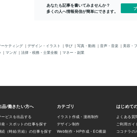
トに書き出してみる ・泣きたい時は、泣
の時「自然と繋がりましょう」体調を崩
の毎日がより
ます💝 それに気づ
あなたも記事を書いてみませんか？
いてOK・ゆるめる・やさしくする・自分
しやすい時期です。無理は禁物です。評
に✨
ブ
うことが必要💖 だ
多くの人へ情報発信が簡単にできます。
を後回しにしない どれもとても小さな
価を氣にする余りに無理をしてしまって
嫌な感じがする” な
いませんか？誰かの目を氣にしている
いでね👐 この時期
と、心を奪われ、自信を無くがちです。
くコトが動く出来事
無理して存在をアピールすると空回りし
回の満月では 天空で
やすいものです。そんな時は、海や山に
り 「心」「あなた
行き、氣を整え、自分のリズムを取り戻
とが、他の星たちを
しましょう。
マーケティング
｜
デザイン・イラスト
｜
学び
｜
写真・動画
｜
音声・音楽
｜
美容・
ので、 自分と向き合
い
｜
マンガ
｜
法律・税務・士業全般
｜
マネー・副業
すべきものは手放し
てくださいね🌕️