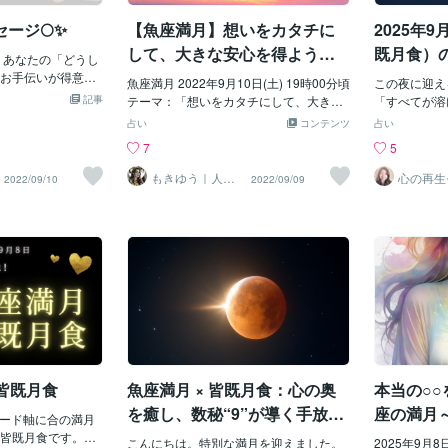
🌄しかし日々のグラウンディングはしっ
除を 念入りにする
り、手放すこ
かりと行い自分の内側と繋がっておく必
ージ🌕✨
【魚座満月】想いをカタチに
2025年
は「旧暦八月十五日
ょう。 ご参
要があります心配しなくても完璧なタイ
いまして 満月では
この満月が、
して、大きな安心を得よう！
既月食）
 あなたの「どうし
ミングは訪れるので目標に対して慌てず
 2021年の今年
助けとなりま
☆
お手伝いが得意な
に軌道修正を図り行動をおこすときのた
りなのです 満月と
魚座満月 2022年9月10日(土) 19時00分頃
☆メッセージ
この夜に迎え
す⋆*❁*本日は18
めの情熱を温めておきましょう❤️‍🔥✨Bを
フル満月ですね☆
記事
テーマ：「想いをカタチにして、大きな
叶えたいこと
「すべてが溶
を迎えます🌕✨少
選んだあなたへ感情的な波が少しずつ収
の収穫物をお月様に
安心を得よう！☆」 満月というのは、 こ
メント欄でそ
そして感情の
占い
コンテンツ
占い
ましが体調などは
まることで目標に対しての方向性が見え
っています こうい
れまで行ってきたことの成果を受け取
応援のエネル
す。特に今回
7
5
の疲れを癒すタイ
てくる頃必要のない考えや習慣などがハ
る場の「氣」を と
り、 同時に不要なものを手放すタイミン
す☆ あなたの
いつもの満月
りカラダを労わって
ッキリとしてくるので、行動を起こす前
で お供え物はぜひ
グです。 今回は、沸き起こってくる気持
yu(もきゆう)
ンです。以下
もきゆう｜人生
心の再生
2022/09/10
2022/09/09
満月のタイミングに
にそれらを取り除く作業に取り掛かって
の統治OSプロデ
スト YA
子や旬の食べ物な
ちを起点として、 その想いを具現化する
されています
ューサー
ーディングを行い
ください🧹今のうちにしっかりとバラン
でありがたくお月
ことが大きな安心をもたらす という雰囲
た心からの解
っていってくださ
スを取り戻し状況を見極めるための穏や
しょう♡
気があります。 気持ちとしては、弱さで
の感情を受け
があったとしてもう
かさを保つ工夫をしましょう🌊🏄🌊いか
あったり優しさ に着目してみると良いで
た心と体を、
ればそれらを達成
がでしたか？モヤモヤが晴れて何をすれ
しょう。 ご自身で嫌ってしまうような部
ングです。も
。 自分を疑わずた
ばいいのか分かってきそうですね。個別
分をありのままに受け止めると、 そこに
いい。自分を
信じて今の道を突
に今必要なメッセージを知りたい方は以
対して手を差し伸べてくれる誰かが現
と夜空が語り
あなたの中でくすぶ
下のメニューから承ります🎵お気軽にお
れ、その人の喜びになれたり、 また自分
容」 古い自
研ぎ澄まされ始め
問い合わせください＾＾
で克服することにより、別の誰かを助け
ャドー）を洗
の風景が違ったよう
たりすることに繋がったりします。 誰か
変化のしるし
る機会が多くなる
の役に立つということは、 誰かの不足、
ハウス（水の
に進むための具体策
皆既月食
魚座満月 × 皆既月食：心の奥
本当の○
に対して機能するものであり、 誰かの不
は、魂レベル
るので、せっかく
足を補う姿勢、によって物事は発展して
す。 「終わ
を癒し、数秘“9”が導く手放し
座の満月
に活かすことに徹
ノード軸に合の満月
いきます。 たとえ出来ないことがあって
座は12星座
のとき
たの中で膨らんでき
皆既月食です。ノ
も、 それが誰かの利益になっているんだ
こんにちは。特別な満月を迎えました。
まで抱えてい
2025年9月