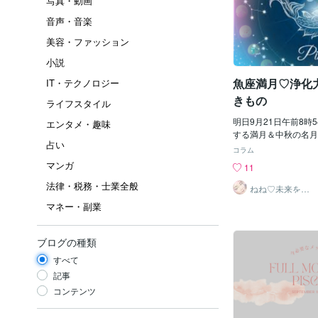
写真・動画
音声・音楽
美容・ファッション
小説
魚座満月♡浄化
IT・テクノロジー
きもの
ライフスタイル
明日9月21日午前8時
エンタメ・趣味
する満月＆中秋の名月
占い
座の最後の星座でもあ
コラム
１年間の総浄化♪魚座
マンガ
11
トラウマ、感情、常識
法律・税務・士業全般
目に見えないものの浄
ねね♡未来をひ
らく言葉
す 魚座満月の浄化は
マネー・副業
いスタートを切るため
ぎ）”になります 働
ため頭を空っぽにする
ブログの種類
ってみましょう 魚座
すべて
ガティブキーワードを
オススメです 「現実
記事
存、人間関係での依存
コンテンツ
ほか、 手放すと良い
しょう 魚座満月でや