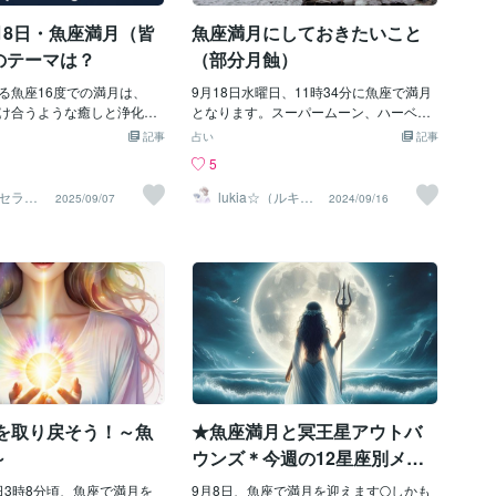
とも、検討すると良いでし
☆ あなたの夢、目指す姿、叶えたいこと
9月8日・魚座満月（皆
魚座満月にしておきたいこと
考にして頂ければ幸いです。
を応援しています。 ぜひコメント欄でそ
皆様の素晴らしい日々の手
の内容を教えてください。 応援のエネル
のテーマは？
（部分月蝕）
すことを 願っております。
ギーを送らせていただきます☆ あなたの
☆ あなたの夢、目指す姿、
る魚座16度での満月は、
夢を応援する占い師 mokiyu(もきゆう)
9月18日水曜日、11時34分に魚座で満月
を応援しています。 ぜひコ
け合うような癒しと浄化、
となります。スーパームーン、ハーベス
の内容を教えてください。
解放」が最大のテーマで
トムーンではありますが、部分月蝕とい
記事
占い
記事
ギーを送らせていただきま
は 皆既月食 を伴っており、
うこともありお月見は前日17日の夜に行
5
夢を応援する占い師 moki
よりも深い節目になるサイ
いましょうね。新月から満月にかけては
のような要素が象徴的に示
満ちる方向、増殖する方向へ向かいます
セラピ
lukia☆（ルキ
2025/09/07
2024/09/16
SUKO
ア）
 「いっぱいいっぱいになっ
が、満月が起こると同時に月はエネルギ
放」 頑張りすぎたり、誰か
ーの方向を解放＝リリースへとシフトし
止めすぎたりして疲れてい
ます。やめたくてもやめられないことを
そっとリセットするタイミ
手放すのに最適な時期に入ります、ぜひ
う、余計なものは手放して
この期間に実行しましょう。つい甘いも
取り戻しても大丈夫だよ、
のを食べてしまう癖、自分にとって必要
かけています。 「浄化・変
のないと思われる人間関係（恋愛、友
己像や無意識に抱える影（シ
人、ご近所さん、仕事上のつきあい）、
い流し、心の奥深くからの
ネガティブ思考、洗い物や家事をためて
が現れるタイミング。特に8
しまう、なんとなく録画したまま見てい
深い領域）にかかる満月
ない番組、積読状態が長い本等々、思い
○を取り戻そう！～魚
★魚座満月と冥王星アウトバ
のクレンジングを意味しま
切って整理してみましょう。よく質問さ
らせて、新たに始める」 魚
れるのでこちらでお答えしますが、解放
～
ウンズ＊今週の12星座別メッ
の最後であることから、これ
する方法は自分に合ったやり方でかまい
セージ★（9/8～9/14）
た執着や傷に区切りをつけ
8日3時8分頃、魚座で満月を
ません。スマホの記録を削除する、不要
9月8日、魚座で満月を迎えます🌕しかも