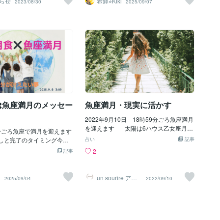
らせ
希輝⭐︎Kiki
2023/08/30
2025/09/07
と誰かの感情がゴチャ混ぜ
れた遠地点です。一方、リ
は、まさにその流れを象徴しています。
した後には、胸の奥で眠っていた「ほん
てしまいそうではありませ
は月の近地点です。地球か
「本当の自分」に戻るための浄化と再
とうの願い」が浮かび上がってきます
月23日の新月のテーマは、
所で満月が起こり、いつも
生の始まり。 不要なものを手放した分
よ。⭐︎ラッキーアクション⭐︎ぬるめのお風
を作成する新月】でし
く見えます。この現象はス
だけ、夢を現実にするための光があなた
呂や足湯に入る魚座満月のメッセージ♓️
、この新月で立てた未来への
と呼ばれております。占星
の内に宿ります。 ˚˙༓࿇༓˙˚˙༓࿇༓˙˚˙༓࿇༓˙˚˚˙
はこちらからどうぞ今日も素敵な一日を
にあなたのものなのか】と
すると地上を浄化するとい
༓࿇༓˙˚ ～今週の12星座別メッセージ～ ♈
♡
されるタイミングが今回の
満月になると思われます。
おひつじ座（3/21～4/19） 魚座満月は、
。もし、誰かの期待に応え
色々な事象が表面化しやす
心の奥にある不安や葛藤を解放するチャ
だったり、誰かの代わりに
す。満月はこの日の午前中
ンス。直感が冴えるので、ひらめきを日
ようとしているものだとし
が、昼間なので観測しにく
常に取り入れると次の行動が見えてきま
あなたの夢ではありません
。日没後に東から満月が昇
す。 ♉ おうし座（4/2
️魚座満月のメッセー
魚座満月・現実に活かす
、一旦、立ち止まって、し
、その時の方がよく見える
必要があるでし
つもより大きな満月が一晩
2022年9月10日 18時59分ごろ魚座満月
らしております。真夜中に
を迎えます 太陽は6ハウス乙女座月は
やってくるので、焦らずに
9分ごろ魚座で満月を迎えます
12ハウス魚座満月ですから180度で向か
ましょう。今回の魚座満月
放しと完了のタイミング今回
占い
記事
い合っています 太陽も月もナチュラ
・魚座満月が土星と重なる
は皆既月食として私たちに
2
記事
ルハウス自分が持てる力を精一杯発揮し
イトができております。向
は「過去からの影を断ち切
やすい場所 乙女座と魚座は現実と非
と水星（逆行中）とリリス
月🌕魚座のやわらかな共感
現実という反対の要素を持ち合わせてい
れから乙女座太陽に向かっ
まで私たちが無意識に抱え
i
un sourire ア
2025/09/04
2022/09/10
ますしっかりとした分析・自己管理能力
ン スリール
リスが近づいてきます。過
誰かの気持ち」や「他人の
とどこまでも膨らむイメージ力と癒しの
・のような、過去の後悔を
と手放すきっかけを与えて
力今回の満月ではそれらの統合を促され
が訪れそうです。社会（会
優しさや思いやりはとても大
ます 月の側には魚座の支配星である
）の大きな不正を告発する
でも、それをすべてに注ぐ必
海王星がいて満月に力を与えます 与
訪れると読みました。これ
んこの満月は「どこに、ど