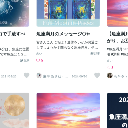
力で手放すべ
魚座満月のメッセージ🌕✨
【魚座満
がり、お
皆さんこんにちは！連休をいかがお過ご
☆
しでしょうか？間もなく魚座満月、そし
54分は、魚座に位置
#魚座満月 2023年8月31日(木) 10時35分
てその二日後には秋分を迎えることにな
です魚座は１２星
占い
記事
頃 #満月 #
りエネルギー的に慌ただしいというか、
りぐるっと巡った
ながり、お互
9
記事
占い
落ち着かない方も多いのではないでしょ
は特に潜在意識、
というのは、
8
うか。この期間にしっかりと自分と繋が
、しがらみなど、
成果を受け取
り、自分を大切にする時間を取ってくだ
化に力を発揮しま
放すタイミン
麻寧 あさね・カ
もきゆう
2021/09/20
2021/09/20
さいね！今回はこのブログを訪れてくだ
ードで癒しと内
の統治O
、年末に向けて新し
じめとする身
観サポート
ューサー
さった方の為に2択のリーディングをご用
の“禊（みそ
通じ合ってい
意いたしました。何か行動を起こそうと
き過ぎの脳を休ませる
味わってみて
していたなら、少し待ってみた方が良さ
時間を少しだけ作
の確かな繋が
そうです。この満月の期間をどう過ごせ
満月に手放しは、ネ
者に助けられ
ばいいのか、この機会にぜひヒントを得
元にした手放しが
の念を向けた
てくださいね^_^それでは上の写真から直
逃避、アルコール依
なれている自
感でAかBを選んでください。 Aを選んだ
、被害者意識」の
てみましょう
あなたへ最近少し夢見がち状態に陥って
ことを意識してみま
心出来ない関
いたならそろそろ抜け出せるタイミング
っておくと良いこと
ば、 このタ