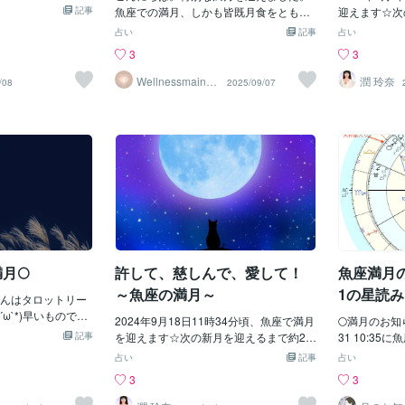
コントロールし、
トなので、これを
記事
ということを存分に感じてみてくださ
魚座での満月、しかも皆既月食をともな
て、自分の中
迎えます☆次
いきましょう。自
きそうです。悪縁
い。 この満月が、皆様の素晴らしい日々
うパワフルな夜です。魚座は12星座の最
いく流れが訪
あります。そ
占い
記事
占い
やすい時期なので
のがあった場合
の手助けとなりますことを 願っておりま
後を飾る星座。そこには「浄化」「癒
魂の深みとの
たら、月のエ
3
3
るのもおススメで
自然と切ることが
す。 ☆メッセージ☆ あなたの夢、目指す
し」「無条件の愛」というテーマが流れ
体や魂の深い
ことが出来る
ください🧘‍♀️ 私
自体が12星座、最後
姿、叶えたいことを応援しています。 ぜ
ています。さらに今回は月食と重なった
力」、そして
トとしてご活
Wellnessmaind
潤 玲奈
/08
2025/09/07
、お月見団子を手
も手放せることが
セラピスト
ひコメント欄でその内容を教えてくださ
ため、私たちの潜在意識に深く働きか
ンが動き出
はワンセット
思います🍡♪それ
だら続けていたこ
い。 応援のエネルギーを送らせていただ
け、抱え込んできた思いや感情を解き放
め：一言で言
に実ると考え
ごしください！ 皆
でなら止めること
きます☆ あなたの夢を応援する占い師
つ大きなチャンスとなります。数秘で見
食」は、いら
達の呼吸と一
ることを心から願
とえば、行ってい
mokiyu(もきゆう)
る今日のエネルギー今日の日付は 2025年
深い奥底に還
ワンサイクル
も最後までお読みい
、サブスクを解除
9月8日。数字を合計すると「2+0+2+5+9
タイミング」
続けた何かを
ました😊麻寧 𓆸
りです。 別れや清
+8 = 26」、さらに「2+6 = 8」。「8」は
ことがあるな
グ。何が満ち
𓇬𓈒𓂂𓂂𓏸𓍯 個人鑑定も承っ
きです。 魚座は境
力・無限・バランスの数字です。魚座満
葉、大切に味
に出していけ
・10月限定】一部の
す。共依存的な関
月がもたらす「浄化」と「癒し」の力に
れが未来への
ょう。今回は
ております♪是非Li
ずに自己犠牲的に
加え、数秘の「8」が 豊かさと循環 を示
月です。 月
さい💓 今感じてい
なども意味しま
し、不要なものを手放すことで新しいエ
もの満月より
のとも手を切るこ
ネルギーが流れ込むことを教えてくれま
う。 今回の
蟹座を運行中の木星
月🌕
許して、慈しんで、愛して！
魚座満月のお
す。さらに、月食のピークは 3時12分。3
ら、【いっぱ
ているので、やさ
+1+2=「6」。「6」は「愛と調和・家
持ちを手放し
～魚座の満月～
1の星読
感情などの器が拡が
んはタロットリー
族」を象徴する数字。つまり、今回の満
グ】といった
パームー
るようなところも
´ω`*)早いもので9
月は「自分の内側を癒し、愛に立ち返
2024年9月18日11時34分頃、魚座で満月
たら、誰かに
🌕満月のお知ら
しみなど、積年のも
なりましたね。あ
記事
る」ためのサポートをしてくれるので
を迎えます☆次の新月を迎えるまで約2週
になってきて
31 10:3
月食はおよそ半年前
ている我が地域で
す。日常に生かすアドバイス心のクロー
間あります。その2週間をどのように過ご
や嘆きを一身
反対側で起こ
占い
記事
占い
て現れる場合もあ
ない蒸し暑さのな
ゼットを整える 「手放したい感情」や
したら、月のエネルギーを存分に受け取
箱】状態にな
す。一ヶ月前
3
3
魚座新月のころ、ま
どしてまいりまし
「もう必要のない人間関係・習慣」を紙
ることが出来るのか、その過ごし方のヒ
り・・・なん
リリスの反対
座新月のころに持ち
しぐらに奔走する
に書き出してみましょう。魚座満月は、
ントとしてご活用くださいね♡新月と満
かの痛みを自
す。※リリス