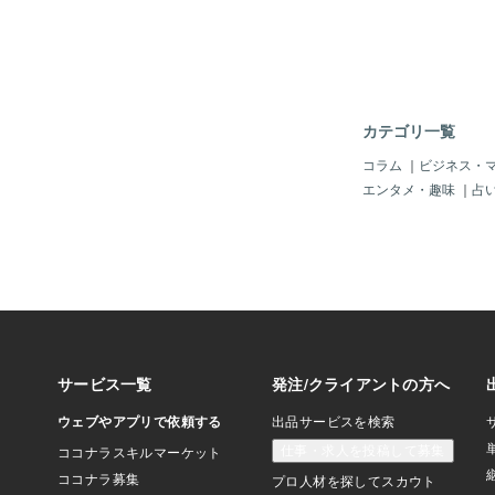
ことだから 起こってい
くには、 自分と向き合
から、 ”何か違うな””
どの違和感は見逃さな
は良くも悪くも 大き
がありそう🤔 特に今
カテゴリ一覧
目立った星の配置があ
の基盤」を 整えるこ
コラム
｜
ビジネス・
底上げします🧚 です
エンタメ・趣味
｜
占
う1ヶ月にして 手放
新しく始まる準備を し