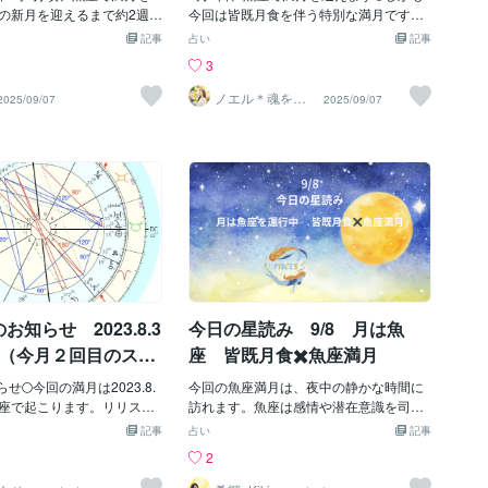
に新しいステージを創って
の新月を迎えるまで約2週間
物を処分する、ダイエットなど具体的に
今回は皆既月食を伴う特別な満月です🌒
れています。 「夢・直感・
の2週間をどのように過ごし
実行するのはもちろんですが、何かに書
魚座は「終わり」「浄化」「潜在意識」
記事
占い
記事
再接続」 理屈ではなく、身
ネルギーを存分に受け取る
き出したりアファメーションや内観する
を象徴するサインであり、この満月は私
3
ところで理解する「直感
のか、その過ごし方のヒン
のも良い方法です。なお、今回は自他の
たちの心に深い癒しと手放しをもたらし
未来へのインスピレーショ
用くださいね♡新月と満月
境界をとろかす魚座で満月が起こるうえ
ます。 心の奥に溜め込んでいた不要な感
ノエル＊魂を輝
2025/09/07
2025/09/07
かせるソウル・
すチャンスです。⸻ まと
で、新月に蒔いた種が満月
に部分月蝕を伴うため、感性が鋭い方は
情や思い込みを手放すと、空いたスペー
セラピスト
えば… 「魚座満月＋皆既月
ます。月の満ち欠けは、私
気分や体調がすぐれなかったり、周囲の
スに新しい光が差し込み、夢が現実へと
ないものを降ろし、自分の
緒で【吸って、吐いて】で
状況に過敏に反応してしまうことがある
引き寄せられていきます。 そして9月は
る、魂規模の浄化と再生の
。満月は、新月から吸収し
かもしれません。そのようなときには、
「収穫の月」。 これまで育んできたもの
 この夜に向けて思い当たる
外側に出して行くタイミン
お酒で浄化してみましょう。といって
が形になると同時に、不要なものを解き
ら、ふと浮かんだ感覚や言
ていて、どんなことを外側
も、今回は飲酒はお勧めできません。と
放つことで、本当に欲しい実りを受け取
わってみてくださいね。そ
ば良いのかを見ていきまし
くに内観やヒーリングをする予定の方は
れる時期です。 さらに、8月29日から約3
扉を開くカギになるかも。
、皆既月食月食の特別な満
お控えください。日本酒を浸した布で手
ヶ月間、冥王星アウトオブバウンズとい
食を伴う満月なので、いつ
を拭いたり、気になる場所にお供えした
う珍しい現象を起こしています。 冥王星
も重要な節目になるでしょ
りして、その時のその場所を清めるよう
は「破壊と再生の星」。 その星が軌道を
満月をひと言で表現するな
なイメージですね。思い出したくなかっ
大きく外れる珍しい現象のことで、約70
知らせ 2023.8.3
今日の星読み 9/8 月は魚
いいっぱいになっていた気
たことがふと思い出されたり、理由のわ
年ぶりに起こります。 この期間は世の中
、自分を取り戻すタイミン
からない不安感が襲ってくるよ
全体に予想外の出来事が起こりやすくな
み（今月２回目のスー
座 皆既月食✖️魚座満月
感じでしょうか。もしかし
り、私たち一人ひとりの価値観も大きく
ン）
優しくすることが少し負担
せ🌕今回の満月は2023.8.
揺さぶられます。 それは、「本当の自分
今回の魚座満月は、夜中の静かな時間に
はいませんか？誰かの愚痴
5に魚座で起こります。リリスの
で生きざるを得なくなる」 という出来事
訪れます。魚座は感情や潜在意識を司る
に受け止め、【感情のゴミ
るのでスーパームーンで
として現れるかもしれません。 偽りや妥
サイン。このタイミングでは、「なんと
記事
占い
記事
って苦しくなっていた
の８月２日の水瓶座満月も
協の上に築いたものは崩れ去り、逆に、
なく続けてきたけれど、もう必要ないか
2
てことはありませんか？誰
側でしたが、今回も同様で
自分の魂に沿った在り方へと導かれるで
も…」と感じていた習慣や思考パターン
分の痛みのように感じて、
＝月の遠地点、月の軌道で地
しょう。 ✨今週の魚座満月と皆既月食
を手放すチャンスがやってきます。手放