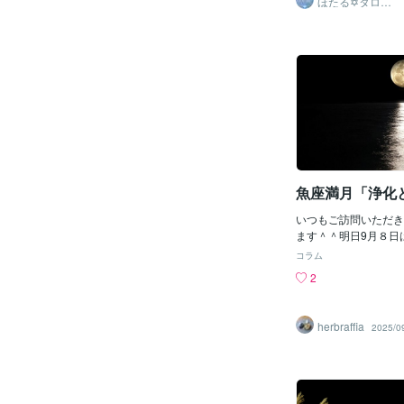
ほたる✡タロッ
あがったものが、この
のは実に楽しいもの(*'
ト占い師
し、今度こそ解決され
に漏らしながらも、な
土星が9月1日に魚座
できました✨推しがい
係しています。土星は
共に体調に留意しなが
座にあったので、それ
しょう💛などという
たことで保留中のこと
まして…本日は2024
かけてまた取り組んで
迎える満月についてお
れるかもしれません。
思います。✡魚座満月
ス、ASCルーラーで
日、11:34に魚座で
スにあるため、お金の
星座最後の星座になる
手放しがある、という
で、ここを終点として
いま
ットさせて、次のサイ
魚座満月「浄化
備をしていく良いタイ
す。満月の日に不要な
いつもご訪問いただき
化がいいというのは、
ます＾＾明日9月８日
かと思いますが、今回
満月となります魚座は
コラム
なることから、手放し
さ」「融合」「豊かな
2
がさらにパワーアップ
場所です今回の満月は
す。もし今、手放した
をすると、これから先
いものがある方には、
歩いてゆけるようにな
herbraffia
2025/0
チャンスと言えますね
でもあります次の２つ
クルに一旦区切りをつ
をかたむける機会にし
ルへ向かうタイミング
の優しさってどんなこ
まの自分の置かれてい
と、ちゃんと守ってあ
ど、見直していくこと
魚座は優しく愛情深い