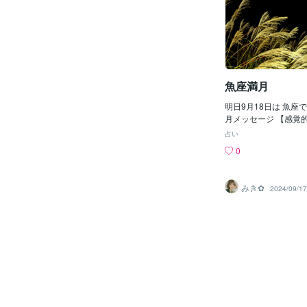
現状を見直してみて不
人と自分の感情の境界
汚れているものは綺麗
分が苦しくなってしま
しく始めていくために
ります人の事を思いや
うなアクションも🙆
こと、でも自分にも同
キーアクション満月と
りを示してあげていま
クション✨と思ってし
手を優先させてばかり
してしまいます今回の
魚座満月
ルギーは「優しさ」へ
との距離」の見直しに
明日9月18日は 魚座で
ングです今まで、どこ
月メッセージ 【感覚
ことありませんか？心
を見逃すな】良くも悪
占い
タイミングです９月８
感じ取り、 繊細で豊
0
聞いてあげませんか？
期💓 夢や理想が拡が
的にもなりやすい時
いものから 学ぶことも
みき✿
2024/09/17
変わらないものが 冷
くれそう✨ もしくは!
と思っていた あなた
が あなたの可能性を 
あなたの土台となるも
の、 変わったらいけ
きものは何？ 今月は
り 魚座満月で、何か
などが ある人も多い
も、もし そういう状