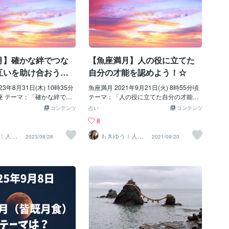
月】確かな絆でつな
【魚座満月】人の役に立てた
互いを助け合おう！
自分の才能を認めよう！☆
魚座満月 2021年9月21日(火) 8時55分頃
魚座 テーマ：「確かな絆でつ
テーマ：「人の役に立てた自分の才能を
いを助け合おう！☆」 満月
認めよう！☆」 満月というのは、これま
コンテンツ
占い
コンテンツ
 これまで行ってきたことの
で行ってきたことの成果を受け取り、同
8
り、 同時に不要なものを手
時に不要なものを手放すタイミングで
グです。 今回は、家族をは
す。 今回は、まず人の役に立てた自分の
｜人生
もきゆう｜人生
2023/08/28
2021/09/20
Sプロデ
の統治OSプロデ
近な人との関係において、
ことを振り返ってみましょう。 実務能力
ューサー
る絆を改めて感じ、それを
を活かした経験、人の心を助けたこと、
ください。 そして、それら
ご自身が創ったもので喜ばれたもの、な
りの間柄において、 日頃他
どがキーワードとなります。 人の役に立
ていることに関しては感謝
てたことというのは、少なからずご自身
り、 あるいは、他者の力に
の才能を活かしていることであります。
分自身を褒めること、もし
他者から「ありがとう」と言われ感謝さ
。 また、もしも、あまり安
れたことを通じて、ご自身の才能を改め
係性が身近にあるのであれ
て認め、今後もそれを伸ばしていくこと
イミングでそれを見直した
に役立ててみてください。 ☆メッセージ