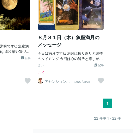
要なものは捨て、
線が曖昧になり自
る満月。つまり、今回の満月は今のサイ
な視点では「潜在意識の大浄化」のタイ
によって社会
んなふうに優
にしたりして、新
うという特徴もあ
クルを一旦完了させ、これまで頑張って
ミングとされます。なんとなく気分が沈
とがあると読
タイミング☆
すっきりさせるよ
るのは素晴らしい
きた自分自身に感謝し、新しいサイクル
んだり過去の記憶がよみがえったり泣き
と土星が重な
ではなく自分
です。✡満月のラッ
じくらいの思いや
に向けて進んでいくよう促しているとい
たくなったり…そんな感情の波があった
の中に制限を
を流すための
いえばラッキーア
すか？自分より相
うことです。魚座には【許し】や【慈し
としても、それは【癒しのプロセスが始
かし、魚座満
進んだあと霧
まう私ですが…
いると、心は疲弊
む】という意味合いもあります。これは
まっているサイン】です。▶この満月が
王星と重なり
分が叶えたい
魚座の満月のエネ
８月３１日（木）魚座満月の
他者に向けたメッセージだけでなく、あ
もたらすメッセージ魚座は「感受性」
ような一瞬の
誰かの夢を生
の見直しと、「人
なた自身を【許
「癒し」「幻想」の星座。今回の満月
乙女座／魚座
の夢をもう一
メッセージ
とても良いタイミ
満月です🌕 魚座満
は、「がんばってきた私、もうそんなに
間、宇宙はあ
か我慢をしていた
的な違和感や気づき
力まなくていいよ」と、そっと肩を撫で
今日は満月ですね 満月は振り返りと調整
っと背中を押
の滞りを流す良い
くも色々な感情を
記事
てくれるような優しいエネルギーを放っ
のタイミング 今回は心の解放と癒しがテ
の前後3日間
日、自分の本音を
かな感受性をもつ時
ています。この時期は、“ちゃんとしなき
ーマかもしれません それでは私のリーデ
覚を覚えるか
占い
記事
る一方で、 やや悲観
ゃ”を手放して、心の奥の“ほんとうの
ィングを行っていきますねあなたが本当
響なんだな〜
0
 伝統的な知識や古
声”に寄り添ってあげてください。▶そし
に欲しいもの、望んでいるものは、すぐ
たりと過ごし
ありそう💡 昔から
て、翌9月9日は「9.9.9」の日2025年は
目の前にあります。外側にある幻想を手
する体の部位
アセンションナ
2023/08/31
静に現実的に戻して
ビゲーター和（K
数秘術で「9」の年。そこに「9月9日」
放して、自分の内側をしっかり見ていき
リンパ👣足
azu）
! 今までコレが良い
が重なることで、【完了・統合・手放
ましょう。あなたに必要な豊かさは、必
手入れ、リン
の信念のようなもの
し】の流れがさらに強まります。何かが
要な時に入ってくるでしょう。人との出
満月のメッセ
狭めているかも💦
終わることを恐れずに、“これまでのわた
会いについても同様で、ベストなタイミ
間のヒントに
1
の、 変わらないも
し”にありがとうを伝えて、“これからの
ングで出会えるようになっています。無
ごそうかな？
ないもの、 変えるべ
わたし”を迎え入れていく。そんな切り替
理をせず、地道に歩む事です。人と比べ
けでも十分で
 乙女座新月から始ま
わりのタイミングです。▶今週を心地よ
る必要はありません。自分のペースをし
さまのお役に
22
件中
1 - 22
件
 心の整理や方向転換
く過ごすヒント ・早朝や夜に深呼吸をし
っかり確保することが大切です。【月夜
います♪ 最
かもしれません で
て、自分の中心に戻る・夢や感情をノー
見尊（ツクヨミノミコト）】荒魂：癒し
りがとうござ
況になっても 必要な