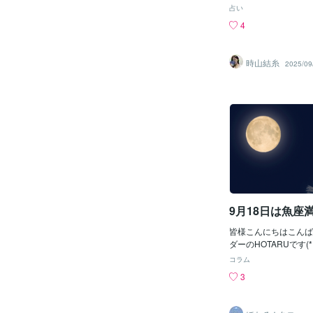
たエネルギーをうまく
ード軸は宿縁のポイン
占い
今来ている波に乗って
機会に、ご縁を整理で
4
分の内側にアクセスし
かもしれないようなも
じっくり瞑想をしてみ
は、このタイミングで
す。直感を大切になさって
できそうえす。 魚座
時山結糸
2025/09
は中秋の名月に合わせ
のサインなので、他に
作りして楽しみたいと
多く、なんとなくだら
では素敵な週末をお過
とも、このタイミング
様に多くの幸運が訪れ
ができるでしょう。た
っております🌟本日
ないジムを退会したり
ただきありがとうござい
したりするのにぴった
𓏸𓂂𓂂𓏸𓍯𓂂𓂂𓇬𓈒𓂂𓏸𓇠
算などもやってくると
ております😉 【9月
界線をぼかすサインで
メニューが半額になっ
係や、自分を優先でき
nkからお立ち寄りくだ
なってしまうような癖
る
す。ここでそうしたも
とができそうです。 
9月18日は魚座満
と水のトラインができ
しさ・家族/居場所・
皆様こんにちはこんば
り、許せる、水に流せ
ダーのHOTARUです(*
あります。 怒りや憎
月ももう半月足らずと
コラム
のも流せそうです。 
いかわらず暑さが続い
3
からのことの結果とし
すが、先日はとてつも
ります。2月28日の
かで、友人と推し活な
たは3月29日の牡羊
た✨好きなものにまっ