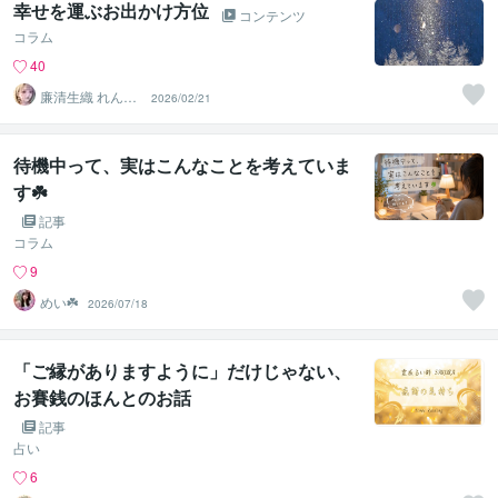
幸せを運ぶお出かけ方位
コンテンツ
コラム
40
廉清生織 れんせ
2026/02/21
い さき
待機中って、実はこんなことを考えていま
す☘️
記事
コラム
9
めい☘️
2026/07/18
「ご縁がありますように」だけじゃない、
お賽銭のほんとのお話
記事
占い
6