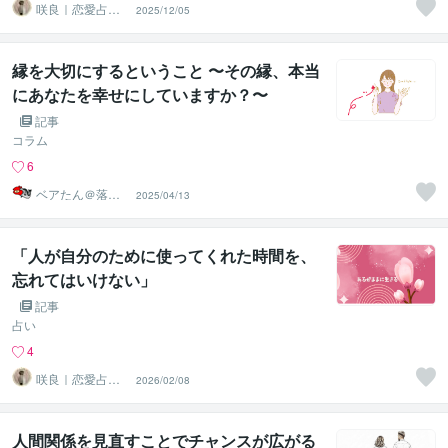
咲良｜恋愛占い
2025/12/05
心導師
縁を大切にするということ 〜その縁、本当
にあなたを幸せにしていますか？〜
記事
コラム
6
ベアたん＠落書
2025/04/13
きイラストレー
ター
「人が自分のために使ってくれた時間を、
忘れてはいけない」
記事
占い
4
咲良｜恋愛占い
2026/02/08
心導師
人間関係を見直すことでチャンスが広がる