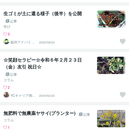
生ゴミが土に還る様子（後半）を公開
記事
学び
3
栽培アドバイザ
2022/08/23
ー【たつのさ
ん】
☆笑顔セラピー☆令和６年２月２３日
（金）友引 祝日☆
記事
コラム
2
YCキャリア相談
2024/02/22
室
無肥料で無農薬ヤサイ(プランター)
記事
コラム
1