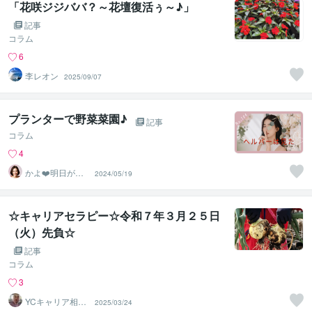
「花咲ジジババ？～花壇復活ぅ～♪」
記事
コラム
6
李レオン
2025/09/07
プランターで野菜菜園♪
記事
コラム
4
かよ❤️明日が少
2024/05/19
し楽しみになる
場所
☆キャリアセラピー☆令和７年３月２５日
（火）先負☆
記事
コラム
3
YCキャリア相談
2025/03/24
室