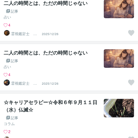
二人の時間とは、ただの時間じゃない
記事
占い
4
霊視鑑定士 昴
2025/12/26
流PRO ※ブログ
更新中
二人の時間とは、ただの時間じゃない
記事
占い
4
霊視鑑定士 昴
2025/12/26
流（すばる）※ブ
ログ更新中
☆キャリアセラピー☆令和６年９月１１日
（水）仏滅☆
記事
コラム
2