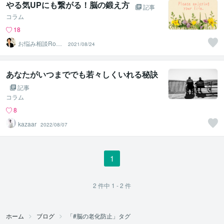
やる気UPにも繋がる！脳の鍛え方
記事
コラム
18
2021/08/24
m‪ ふわり
あなたがいつまででも若々しくいれる秘訣
記事
コラム
8
kazaar
2022/08/07
1
2
件中
1 - 2
件
ホーム
ブログ
「#脳の老化防止」タグ