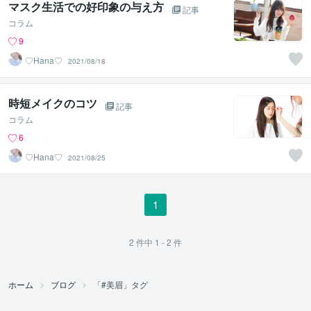
マスク生活での好印象の与え方
記事
コラム
9
♡Hana♡
2021/08/18
時短メイクのコツ
記事
コラム
6
♡Hana♡
2021/08/25
1
2
件中
1 - 2
件
ホーム
ブログ
「#美眉」タグ