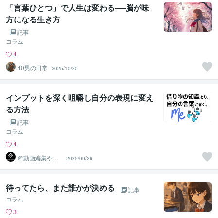
「言葉ひとつ」で人生は変わる──脳が味
方になる生き方
記事
コラム
4
40男の日常
2025/10/20
インプットを深く咀嚼し自分の表現に変え
る方法
記事
コラム
4
＠動画編集やサ
2025/09/26
ムネ等デザイン
は丸投げOK
待ってたら、また誰かが決める
記事
コラム
3