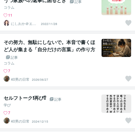
うつ家族への返事に困るとき
記事
コラム
11
にしおか＠エン
2022/11/28
パワメントカウ
ンセラー
その努力、無駄にしないで。本音で書くほ
ど人が集まる「自分だけの言葉」の作り方
記事
コラム
7
40男の日常
2026/06/27
セルフトーク❗️再び⁉️
記事
学び
7
40男の日常
2024/12/15