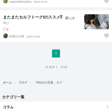
nagomitanosimu
2025/12/19
またまたセルフトーク❗️のススメ⁉️
記事
学び
2
40男の日常
2024/12/24
1
13
件中
1 - 13
件
ホーム
ブログ
「#自分の言葉」タグ
カテゴリ一覧
コラム