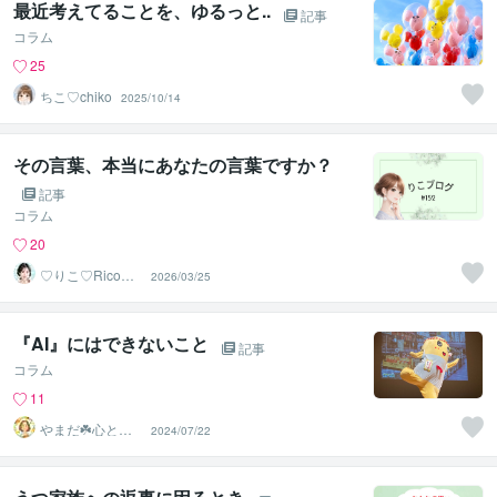
最近考えてることを、ゆるっと..
記事
コラム
25
ちこ♡chiko
2025/10/14
その言葉、本当にあなたの言葉ですか？
記事
コラム
20
♡りこ♡Rico｜
2026/03/25
第2章
『AI』にはできないこと
記事
コラム
11
やまだ☘️心と頭
2024/07/22
がスッキリ整う
サロン