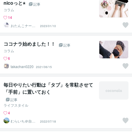
nicoっと⭐︎
記事
コラム
14
おたんこナースn
2023/01/10
ico
ココナラ始めました！！
記事
コラム
6
takachan0220
2021/06/15
毎日やりたい行動は「タブ」を常駐させて
「手前」に置いておく
記事
ライフスタイル
4
むらいち＠自己
2022/07/18
啓発ライター