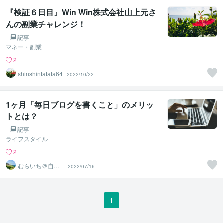
『検証６日目』Win Win株式会社山上元さ
んの副業チャレンジ！
記事
マネー・副業
2
shinshintatata64
2022/10/22
1ヶ月「毎日ブログを書くこと」のメリッ
トとは？
記事
ライフスタイル
2
むらいち＠自己
2022/07/16
啓発ライター
1