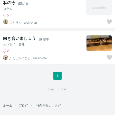
私の今
記事
コラム
5
ちとりん
2025/04/26
向き合いましょう
記事
エンタメ・趣味
2
かわいかつひと
2024/08/29
1
2
件中
1 - 2
件
ホーム
ブログ
「#向き合い」タグ