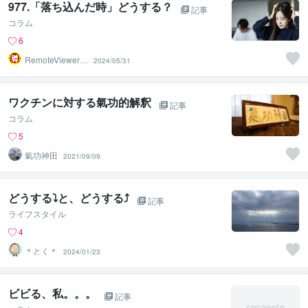
977.「落ち込んだ時」どうする？
記事
コラム
6
RemoteViewer導
2024/05/31
与✅
ワクチンに対する氣功的解釈
記事
コラム
5
氣功神田
2021/09/09
どうする⤵︎と、どうする⤴︎
記事
ライフスタイル
4
＊とく＊
2024/01/23
ビビる、私。。。
記事