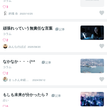
コラム
3
的場 歩
2023/10/25
頑張れっていう無責任な言葉
記事
コラム
2
みんなのぱぱ
2025/08/20
なかなか・・・(^^ゞ
記事
コラム
2
まっさん＠経験
2024/09/12
豊富な笑顔のサ
ポーター
もしも未来が分かったら？
記事
占い
0