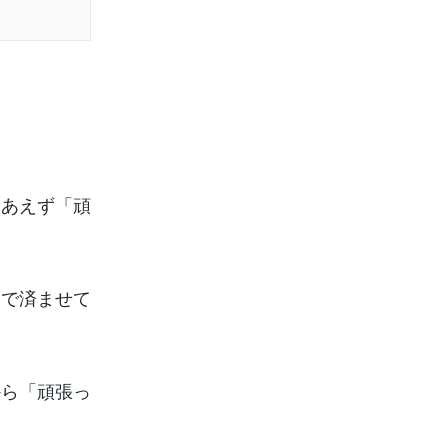
りあえず「頑
」で済ませて
から「頑張っ