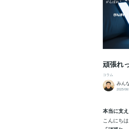
頑張れ
コラム
みん
2025/08/
本当に支え
こんにちは