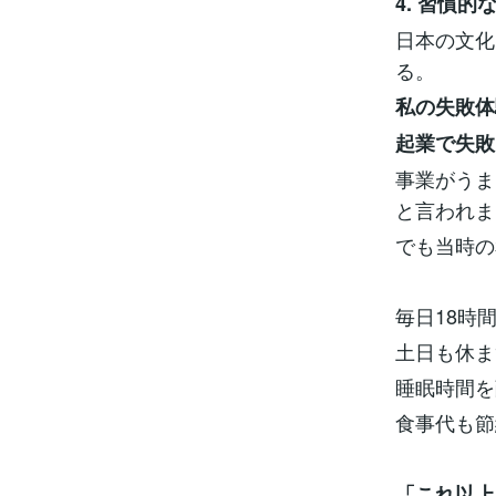
4. 習慣的
日本の文化
る。
私の失敗体
起業で失敗
事業がうま
と言われま
でも当時の
毎日18時
土日も休ま
睡眠時間を
食事代も節
「これ以上