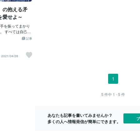
ではない※≫と思
【《韓国》】【《中国》】《注》：上記
す。皆様も、
」の抱える矛
遽 予 定 を
国は私の調査範囲であり、※新たに支援参
げてください
り ま す≫】
加国が出てきている可能性もあ
い。一日も早
を愛せよ～
情報はすでに完成
り。・・・・・・・・・・・・・・・・・・・・・・・・
ますように！
ますので、近日発
手を振ってまかり
■■■■■■■■■■■■■■■■■■■■■■■■■■■■■■■
ますように。
■■■■■■■■■■■■
。 すべては自己責
■■■■その中でも私は特に日本へ※６００
が収まります
■■■で、あらためて、
い人たちで日本社
０万円の義援金を行う意思表示を出し
記事
メ映画紹介活動》
 しかし、そういう
た、【※☆台湾】に注目するようになりま
、毎日毎日、、石
しているのだろう
し
雨のニュースを」
うものはやがては自
た。・・・・・・・・・・・・・・・・・・・・・・・・
2021/04/28
日に、《だんだん
いうことを。 誰で
というのも、たまたま目にしたメディア
てきて、、》あの
状況に陥ることは
ニュースだったからかもしれないです
仮設住宅》までも
にシリアでイスラム
が、【ある※一瞬の映像】に心を打たれた
ているニュース※
れたジャーナリス
んで
1
自己責任論により
す。。・・・・・・・・・・・・・・・・・・・・・・・
・・・・・・・・・・・・・・・・・・・・・・・・・・・・
れ、イスラム国に
■■■■■■■■■■■■■■■■■■■■■■■■■■■■■■■
雨被害にあわれた
そんな所に勝手に行
■■■■≪参 考≫｛※今回の石川震災の協
5
件中
1 - 5
件
ー映像で、◆ある
う声が多く、結果
力姿勢に対して、▼台湾外交部の某会見
返答より・・・
である。 私はその
映像一部より。～前略～（＝※
っと落ち着いた状
も悲しい気持ちに
あなたも記事を書いてみませんか？
に、、
の閉塞感の原因はそ
ブ
多くの人へ情報発信が簡単にできます。
のではないだろう
まった芸能人や著名
とばかりに叩く。
と言われるだけの