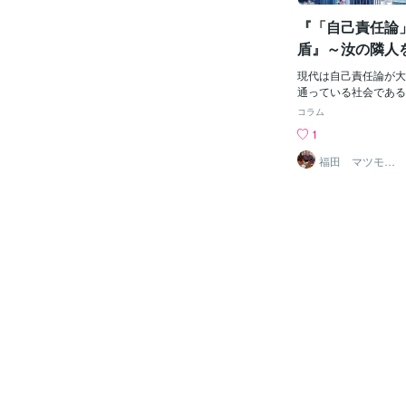
紹介している場合≪※
『「自己責任論
い）、、【≪ 急 
変 更 し て お 
盾』～汝の隣人
｛◎秋の日映画ブログ
してストックしており
現代は自己責任論が大
信いたします。■■■■■■■
通っている社会である
■■■■■■■■■■■■■
任と言ってはばからな
コラム
【最近の《私のオスス
会は溢れ返っている。
1
の【≪心情≫】】が、
人たちは果たして理解
川県の「２次被害：豪
か。 自己責任論とい
福田 マツモ
ト 有人
見続けていて、、日に
分自身の問題となると
被害情報がすごくなっ
も色々な理由で危機的
【≫せっかく建てた《
あるはずだ。 数年前
≪】【≪※被害を受け
国に人質として拘束さ
≫】を目にし
トの後藤健二さんは、
て、、・・・・・・・
日本国民から見捨てら
▼それでも、。、。豪
より処刑された。 「
かた１人のインタビュ
ったお前が悪い」とい
ご年配の男性のかたの
的に見殺しにされたの
『地震「後」から、や
ニュースを知り、とて
況まできたというとき
なった。 現代の日本
ういったところにある
か。 少し失言してし
人をネットではここぞ
現代日本が不寛容社会