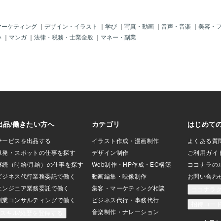
自己責任論を声高に
そういう立場に立
ていない。 誰でも
マーケティング
｜
デザイン・イラスト
｜
学び
｜
写真・動画
｜
音声・音楽
｜
美容・
う間にビンチに陥
い
｜
マンガ
｜
法律・税務・士業全般
｜
マネー・副業
 或いは社会不適合
たちも、一昔前の
の一員として認め
った人たちを現代日
きのめし、社会か
度言う。 自分自身が
とだって充分に有
ういう社会から抹殺
人などを起こした
の責任は一切ない
とができるのだろ
責任というものが必
ちの社会がそ