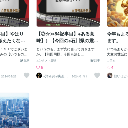
事目】やはり
【◎☆≫84記事目】※ある意
今年もよ
考えたくな
味】｝【今回の※石川県の震災
ます。
地震」【２
※】で【こんな《「★映画がら
：ＳＴでございま
というのも、まず先に言っておきます
いつもありが
石川県の災害
み目線】》にもなりました
みの【いつもの私
が、【前回同様、今回も決し
大変お世話に
】からです
て！！！！！ふざけておりませ
も引き続きよ
い出した※【≫
☆】
記事
エンタメ・趣味
記事
コラム
■■■■■■■■■■■■■■
ん！！！！！】・・・・・・・・・・・・・・・・・・・
元旦早々、大
】※
6
6
ですが、２０２４年に
というのも、結論から言えば、※ある意
ね・・。皆様
に《②》「豪雨」
味】｝で、【日本のことを支援をしよう
ほとんどが揺
※洋＆邦※映画10
願いよか
2024/09/26
2024/01/11
00作以上鑑賞済
ゆりか～
の災害に連続で合
としてくれる国】の【《映画》】を観る
ましたね・・
のST
！！！！！！！お
ことは☆恩返しになる☆】と思えたわけ
害程度が全部
たわけです。《注》：その映画作品が面
態だと思いま
・・・・・・・・・・・・・・・・・・・・・・・・・・・
白いか面白くないかは
がありました
4年秋の日におすす
別。・・・・・・・・・・・・・・・・・・・・・・・・
大震災を思い
でとりあげようと
【参考】｛◎※今回の石川県の震災で、海
守りください
の石川県の２次豪
外からの支援意思表示が明らかになって
震があるかも
日、。、。毎
いる国【《台湾》】【《イギリス（英
に避難してく
ものですから、
国）》】【《アメリカ（米国）》】
す。他人事で
いワイワイ映画を
【《イタリア》】【《フィリピン》】
れた方にヒー