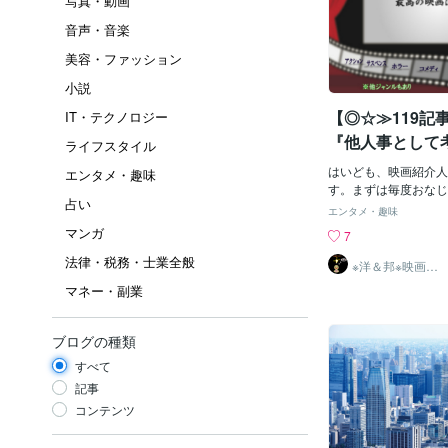
写真・動画
音声・音楽
美容・ファッション
小説
【◎☆≫119記
IT・テクノロジー
『他人事として
ライフスタイル
い！』「１次・
はいども、映画紹介人
エンタメ・趣味
次・豪雨】の≪
す。まずは毎度おなじ
占い
の長い長い前置き説明
≫を目にして思
エンタメ・趣味
が・・・■■■■■■■■■■■
マンガ
注意喚起映画≪
7
■■■■■■■■■■突然
法律・税務・士業全般
入り、《①》「地震」
※洋＆邦※映画10
00作以上鑑賞済
と、、この度の石川県
マネー・副業
のST
われたかたへ心より！
見舞い申し上げま
す。・・・・・・・・
ブログの種類
※正直、今回、「202
すべて
めの映画」をブログ内
思ったんですが、今回
記事
雨被害のニュースを毎
コンテンツ
日、。、。、目に入る
（《個人的には》楽し