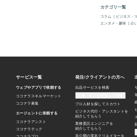
ことはあると思う。 
カテゴリ一覧
叫ぶ人たちは、自分が
ったときのことを考え
コラム
｜
ビジネス・
怪我や病気であっとい
エンタメ・趣味
｜
占
ることはあるはずだ。
者みたいに言われる人
日本ならちゃんと社会
られていた。 そうい
本の社会は徹底的に叩
ら抹殺する。 もう一
そういう立場に陥るこ
り得る話なのだ。 そ
された人たちが大量殺
として、そこに私たち
と果たして言い切るこ
うか。 社会には連帯
ずついて回る。 私た