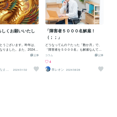
ろしくお願いいたし
「障害者５０００名解雇！
（；；」
とうございます。昨年は、
どうなってんの？たった「数か月」で、
なりました。また、2024年
「障害者を５０００名」も解雇なんて。
ろしくお願いいたします。
おそらく「査定費用」を「再評価」とか
記事
コラム
記事
・・・・・・・・・・・・・・・・
きな震災が起こりました
して、「介護のお値段」を下げたのでは
4
は大丈夫でしたか？日本の
ないかしらん。そうすると「経営者」か
れた地震だったので、驚き
らすれば「こりゃ～、やってられな
なえ～
李レオン
2024/01/02
2024/08/28
。まだまだ被災地では、災
い！」という感じで、「障害者アルバイ
把握できてないほど酷い状
トさん」を「解雇」せざるを得なかった
す。輪島では、大きな火災
のかも知れんね。まあ、他にも「事情」
し・・。まるで、阪神淡路
があったのかも知れんけど、「障害者さ
・・・・・・・・・・・
だすほど。真っ先に命をお
ん」からすれば「次の仕事」って、なか
。まだまだ、しばらくは余
なか探せないじゃん。そんなに「地域」
しれませんので、安全な所
に「事業所」なんて数はナイもん。やっ
ださい。明日は我が身で
ぱ「障害者」にとっては、「アルバイト
はないと思います。被災さ
＝お仕事＝やりがい」じゃん。「ボクは
リングを送らせて頂きま
この世界で、役に立っているんだ！」と