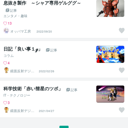
息抜き製作 ～シャア専用ゲルググ～
記事
エンタメ・趣味
13
オッバマ工房
2022/09/20
日記「良い事１ℊ」
記事
コラム
4
鏡面反射デジタ
2022/02/26
ルアート製作所
（鈴木穣）
科学技術「赤い彗星のツボ」
記事
IT・テクノロジー
3
鏡面反射デジタ
2021/04/27
ルアート製作所
（鈴木穣）