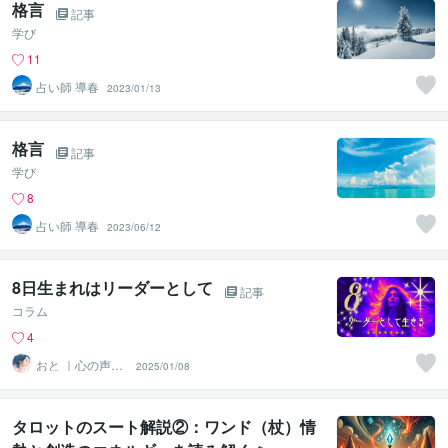
格言
記事
学び
11
占い師 導春
2023/01/13
格言
記事
学び
8
占い師 導春
2023/06/12
8日生まれはリーダーとして
記事
コラム
4
おと ｜心の声に
2025/01/08
寄り添うセラピ
スト
タロットのスート解説②：ワンド（杖）情