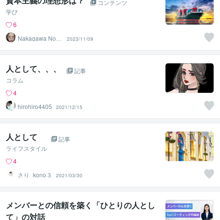
資本主義の理想形は？
コンテンツ
学び
6
Nakagawa Norik
2023/11/09
o
人として、、、
記事
コラム
4
hirohiro4405
2021/12/15
人として
記事
ライフスタイル
4
さり_kono３
2021/03/30
メンバーとの信頼を築く「ひとりの人とし
て」の対話