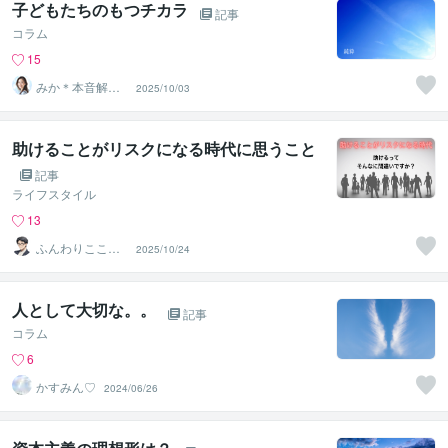
子どもたちのもつチカラ
記事
コラム
15
みか＊本音解放
2025/10/03
サポーター
助けることがリスクになる時代に思うこと
記事
ライフスタイル
13
ふんわりこころ
2025/10/24
サポート☘️みち
まさ
人として大切な。。
記事
コラム
6
かすみん♡
2024/06/26