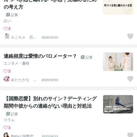
の考え方
記事
占い
3
もこちゃ 恋す
2026/04/04
る女性のお悩み
相談室
連絡頻度は愛情のバロメーター？
記事
エンタメ・趣味
3
あたたかな ゆ
2025/09/03
うひ
【国際恋愛】別れのサイン？デーティング
期間中彼からの連絡がない理由と対処法
記事
コラム
3
BabyJ 国際恋愛
2023/06/23