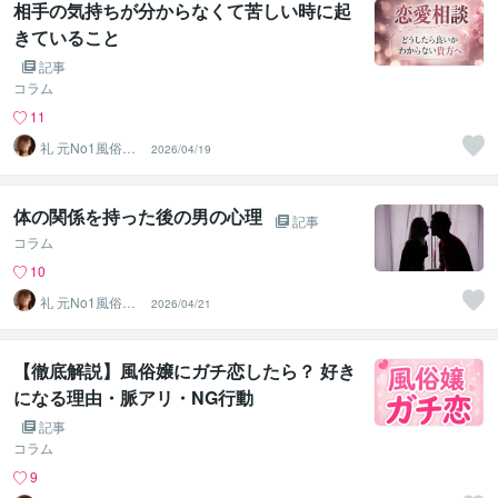
相手の気持ちが分からなくて苦しい時に起
きていること
記事
コラム
11
礼 元No1風俗嬢･
2026/04/19
精神保健福祉士
体の関係を持った後の男の心理
記事
コラム
10
礼 元No1風俗嬢･
2026/04/21
精神保健福祉士
【徹底解説】風俗嬢にガチ恋したら？ 好き
になる理由・脈アリ・NG行動
記事
コラム
9