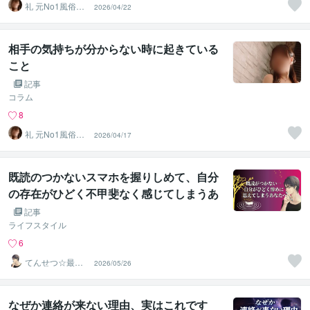
礼 元No1風俗嬢･
2026/04/22
精神保健福祉士
相手の気持ちが分からない時に起きている
こと
記事
コラム
8
礼 元No1風俗嬢･
2026/04/17
精神保健福祉士
既読のつかないスマホを握りしめて、自分
の存在がひどく不甲斐なく感じてしまうあ
なたへ
記事
ライフスタイル
6
てんせつ☆最適
2026/05/26
ライフをサポー
トする
なぜか連絡が来ない理由、実はこれです