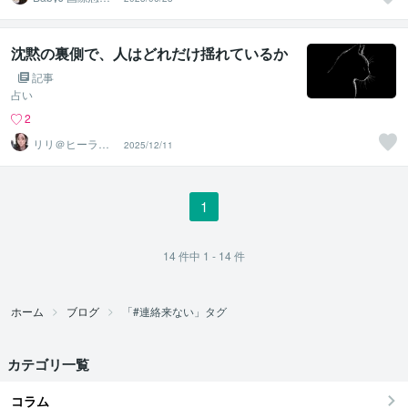
ブロガー
沈黙の裏側で、人はどれだけ揺れているか
記事
占い
2
リリ＠ヒーラー
2025/12/11
愛の癒し処
1
14
件中
1 - 14
件
ホーム
ブログ
「#連絡来ない」タグ
カテゴリ一覧
コラム