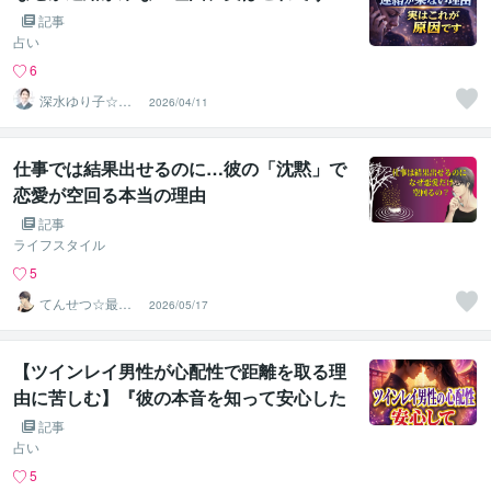
記事
占い
6
深水ゆり子☆ス
2026/04/11
ピリチュアル相
談師
仕事では結果出せるのに…彼の「沈黙」で
恋愛が空回る本当の理由
記事
ライフスタイル
5
てんせつ☆最適
2026/05/17
ライフをサポー
トする
【ツインレイ男性が心配性で距離を取る理
由に苦しむ】『彼の本音を知って安心した
い』恋愛占い 祈祷師 土岐天命｜⛩️特別愛
記事
される恋愛成就祈願🙏
占い
5