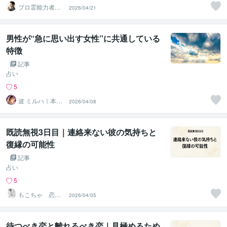
プロ霊能力者
2026/04/21
結心（ゆうし
ん）
男性が“急に思い出す女性”に共通している
特徴
記事
占い
5
波 ミルハ｜本音
2026/04/08
を翻訳する占い
師
既読無視3日目｜連絡来ない彼の気持ちと
復縁の可能性
記事
占い
5
もこちゃ 恋す
2026/04/05
る女性のお悩み
相談室
待つべき恋と離れるべき恋｜見極めるため