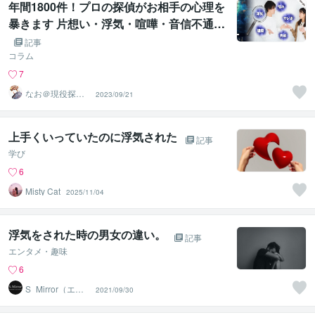
年間1800件！プロの探偵がお相手の心理を
暴きます 片想い・浮気・喧嘩・音信不通…
どんなケースもプロが解決！
記事
コラム
7
なお＠現役探偵×
2023/09/21
悩み相談／寄添
いサポート
上手くいっていたのに浮気された
記事
学び
6
Misty Cat
2025/11/04
浮気をされた時の男女の違い。
記事
エンタメ・趣味
6
S_Mirror（エ
2021/09/30
ス・ミラー）