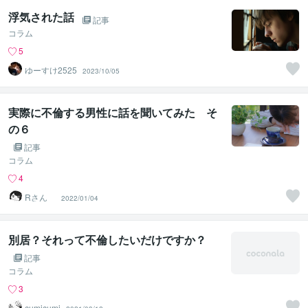
浮気された話
記事
コラム
5
ゆーすけ2525
2023/10/05
実際に不倫する男性に話を聞いてみた そ
の６
記事
コラム
4
Rさん
2022/01/04
別居？それって不倫したいだけですか？
記事
コラム
3
cumicumi