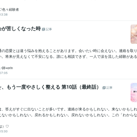
♡色々経験者
13:38
心が苦しくなった時
記事
通の恋愛とは違う悩みを抱えることがあります。会いたい時に会えない。連絡を取
い。将来が見えなくて不安になる。誰にも相談できず、一人で涙を流した経験がある方
⭐︎orin
07:05
を、もう一度やさしく整える 第10話（最終話）
記事
は、答えがすぐに出ないことが多いです。連絡が来るかもしれない。来ないかもし
えないかもしれない。戻れるかもしれない。戻れないかもしれない。この「わからない
は）♡
15:00