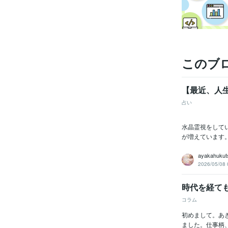
このブ
【最近、人
占い
水晶霊視をして
が増えています。
ayakahukut
2026/05/08 
時代を経て
コラム
初めまして。あ
ました。仕事柄