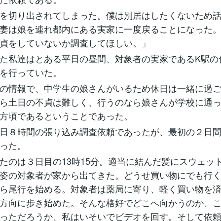
を切り出されてしまった。僕は別居はしたくないため
妻は娘を連れ都内にある実家に一度戻ることになった
貞をしていないか調査してほしい。」
た私達はとある平日の昼間、対象者の実家であるK駅の
を行っていた。
の情報で、中学生の娘さんがいるため休日は一緒に過
ら土日の不貞は難しく、行うのなら娘さんが学校に通
方頃であるということであった。
日８時間の張り込み調査依頼であったが、最初の２日
った。
たのは３日目の13時15分。適当に結んだ髪にスウェッ
姿の対象者が家から出てきた。どうせ買い物にでも行
ら尾行を始める。対象者は薬局に寄り、軽く買い物を
方向に歩き始めた。そんな格好でどこへ向かうのか、
っただろうか、私はいそいでビデオを回す。そして依