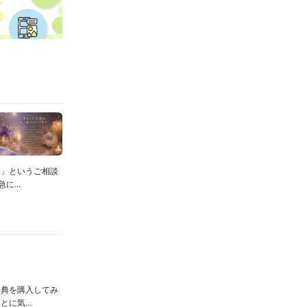
た」というご相談
...
辞典を購入してみ
に気...