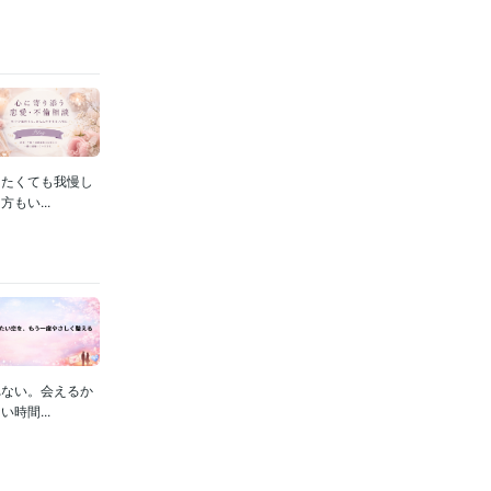
りたくても我慢し
もい...
れない。会えるか
時間...