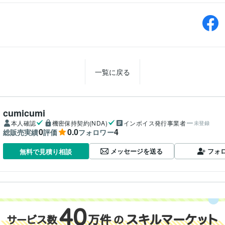
一覧に戻る
cumicumi
本人確認
機密保持契約(NDA)
インボイス発行事業者
未登録
0
0.0
4
総販売実績
評価
フォロワー
メッセージを送る
フォ
無料で見積り相談