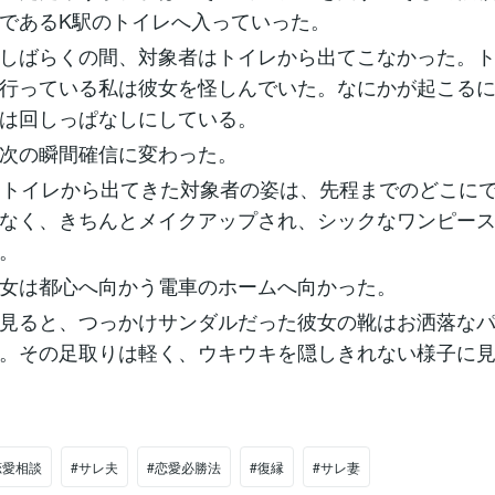
であるK駅のトイレへ入っていった。
しばらくの間、対象者はトイレから出てこなかった。
行っている私は彼女を怪しんでいた。なにかが起こる
は回しっぱなしにしている。
次の瞬間確信に変わった。
、トイレから出てきた対象者の姿は、先程までのどこに
なく、きちんとメイクアップされ、シックなワンピー
。
女は都心へ向かう電車のホームへ向かった。
見ると、つっかけサンダルだった彼女の靴はお洒落な
。その足取りは軽く、ウキウキを隠しきれない様子に
恋愛相談
#サレ夫
#恋愛必勝法
#復縁
#サレ妻