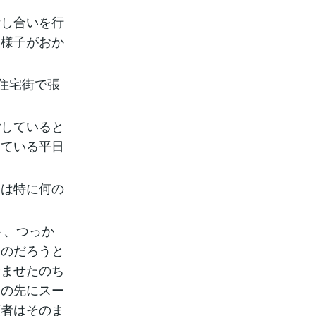
話し合いを行
。様子がおか
住宅街で張
ごしていると
っている平日
間は特に何の
ト、つっか
くのだろうと
済ませたのち
この先にスー
頼者はそのま