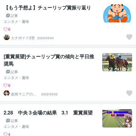
【もう予想よ】チューリップ賞振り返り
記事
エンタメ・趣味
6
エテポイド2世
2023/03/04
[重賞展望]チューリップ賞の傾向と平日推
奨馬
記事
エンタメ・趣味
6
血統マニアの独
2022/03/02
り言
2.28 中央３会場の結果 3.1 重賞展望
記事
エンタメ・趣味
4