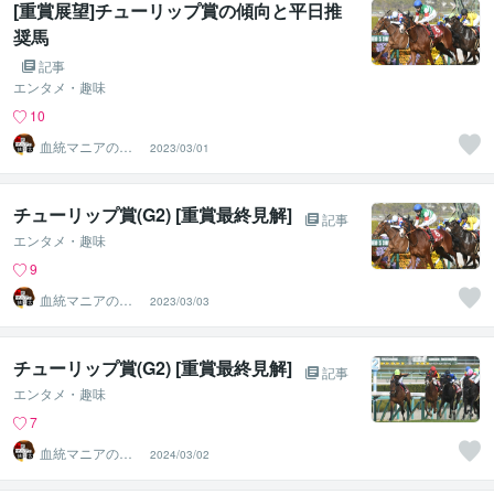
[重賞展望]チューリップ賞の傾向と平日推
奨馬
記事
エンタメ・趣味
10
血統マニアの独
2023/03/01
り言
チューリップ賞(G2) [重賞最終見解]
記事
エンタメ・趣味
9
血統マニアの独
2023/03/03
り言
チューリップ賞(G2) [重賞最終見解]
記事
エンタメ・趣味
7
血統マニアの独
2024/03/02
り言