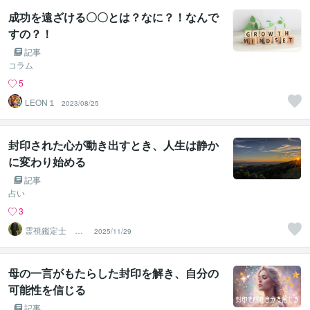
成功を遠ざける〇〇とは？なに？！なんで
すの？！
記事
コラム
5
LEON１
2023/08/25
封印された心が動き出すとき、人生は静か
に変わり始める
記事
占い
3
霊視鑑定士 神
2025/11/29
凪
母の一言がもたらした封印を解き、自分の
可能性を信じる
記事