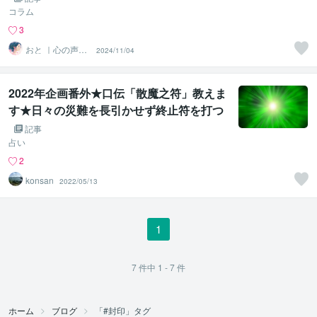
コラム
3
おと ｜心の声に
2024/11/04
寄り添うセラピ
スト
2022年企画番外★口伝「散魔之符」教えま
す★日々の災難を長引かせず終止符を打つ
秘伝護符☆
記事
占い
2
konsan
2022/05/13
1
7
件中
1 - 7
件
ホーム
ブログ
「#封印」タグ