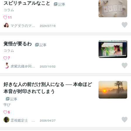
スピリチュアルなこと
記事
コラム
11
マグダラのマリ
2024/07/19
ア✝️
覚悟が要るわ
記事
コラム
7
虎紫志織＠同じ
2023/10/02
目線の『駆け込
み寺』
好きな人の前だけ別人になる ── 本命ほど
本音が封印されてしまう
記事
学び
6
霊視鑑定士 神
2026/04/27
凪