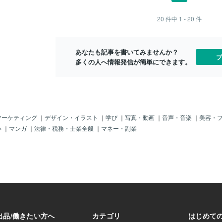
ですが。１０万個
= fir
でそのところ今回はしっかりと説明して
いプラグイン
項目が多く分
張ってみようと思
行こうかと思います！さらっと目を通し
プラグイン導
はあるので、
20
件中
1 - 20
件
てくださいね♪( ´▽｀)－ なぜ、今サイト
更 高速化に
できてよかっ
高速化が必要か？ －■サイト表示速度向
プラグイン導
いませんが、
上がSEO対策にグーグルからページスピ
す。レイアウ
ればと思います(
あなたも記事を書いてみませんか？
ードがモバイル検索のランキング要因と
がら作業致し
ト運営やブロ
ブ
多くの人へ情報発信が簡単にできます。
して使用されることが発表されており実
また、作業後
ご相談くださ
際に現在は「Speed Update」 としてア
ルゴリズムにも導入されています。■サー
チコンソールの指標として導入昨年、20
19年にはGoogleサーチコンソールに新し
く速度レポートがベータ版として実装さ
れました。GoogleサーチコンソールはS
マーケティング
｜
デザイン・イラスト
｜
学び
｜
写真・動画
｜
音声・音楽
｜
美容・
EO対策によく使われるツールです。ます
い
｜
マンガ
｜
法律・税務・士業全般
｜
マネー・副業
ます、SEO対策に関してサイト高速化の
重要性が高まっている証拠ですね！■ユー
ザの集客・成約率にも大きく影響SEO対
策だけでなくコンバージョン率、顧客満
足度にも大きく影響します。読み込みの
遅いページはイライラしてユーザもすぐ
に離れてしまいますからね！実際に表示
の3秒以上かかってしまう遅いページは４
割以上のユーザーが離脱するとまで言わ
れています。こうなるといくら内容が良