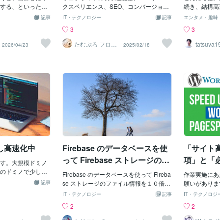
nux でも Window
する、といった技
クスペリエンス、SEO、コンバージョン
しているかを
続き、結構高
ような設定が可能で
る人が多いかもし
率に大きな影響を与えます。高速なウェ
るというシン
の描画なしの
記事
IT・テクノロジー
記事
エンタメ・趣味
アプリを利用する場
際のところ本質は
ブサイトは、ユーザーの満足度を高め、
する要因はい
ッシュの描画
3
3
しているプログラ
ん。今のユーザー
検索エンジンのランキングを向上させ、
計算をする場
Sをキープで
で差が出るのは当
を見て判断しませ
最終的にビジネス目標達成に貢献しま
する場合があ
画の高速化は
たむぷろ フロン
tatsuya
2026/04/23
2025/02/18
トエンジニア
9
れ以外にも差が出
Sを見て、口コミを
す。以下に、ウェブサイトの高速化テク
果を変数とし
が、ひとまず
れは、裏で動いて
そこではじめて
ニックを詳しく解説します。1. ファイル
やり直す事が
に、ドミノ並べ
ows と Linux で
めます。つまり、
サイズを小さくする画像圧縮: 適切な圧縮
節約できる場
ャンネルを見
に動かすプログラ
にくい、必要な情
ツール（例：TinyPNG、Optimizilla）を
が積み重なる
作品を作って
動いているプログラ
それだけで、比較
使用して画像サイズを削減します。Web
て行くという
作りつつ教材
理を行っている C
つ前に候補から外
P形式も検討しましょう。CSSとJavaScr
話になります
います。以前実験し
ことです。遅いサ
iptの圧縮: Gzipなどの圧縮ツールを使用
び出しは意外
e で開発
が遅いのではな
して、CSSとJavaScriptファイルを圧縮
なる場合があ
ものを失ってい
します。不要なコードの削除: 不要なコメ
ら別の関数の
のサイト高速化を
ントや空白を削除して、コードを軽量化
のオーバーヘ
な視点です。まず
します。2. リソースの配信方法を最適化
数の中から、
し高速化中
Firebase のデータベースを使
「サイト
報到達」いまユー
するキャッシュ: ブラウザキャッシュやC
（再帰呼び出
情報をSNSから探
DNキャッシュを活用して、静的ファイル
ヘッドが大き
って Firebase ストレージのフ
項」と「
す。大規模ドミノ
ます。しかも「ち
の再読み込みを減らします。遅延読み込
ァイル情報を１０倍速く処理
報」
のドミノで少し高
った段階では、す
み: 画像やスクリプトを必要になるまで読
Firebase のデータベースを使って Fireba
作業実施にあ
。前回のこれから
する方法！
ありません。ホー
記事
み込まないよう、遅延読み込みを実装し
se ストレージのファイル情報を１０倍速
願いがありま
くらいにはできたの
Sを見る。口コミを
ます。プリロード: 重要なリソースを事前
く処理する方法！Firebase ストレージに
と存じます！
IT・テクノロジー
記事
IT・テクノロジ
できそうな気もし
も確認する。こう
に読み込み、ページの読み込み時間を短
ファイルを保存する場合、ファイルの追
として情報整
2
2
かける時間をミリ
来しながら、少し
縮します。コンテンツ配信ネットワーク
加情報をメタデータとして保存できま
要なログイン
的には目に見えて
ていきます。この
（CDN）: CDNを利用して、ユーザーに
す。 例えば、ファイルのタイトルや簡単
でご共有下さ