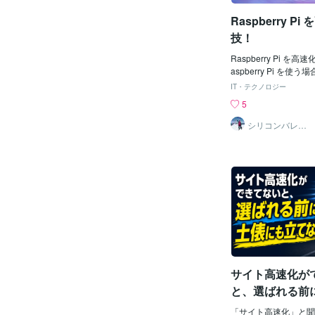
は、どれだけユーザー
Raspberry P
効果という可能性も出
らないためにも「高速
技！
うこと」が大切になり
が遅くなる原因って？
Raspberry Pi を
なる原因は色々とあり
aspberry Pi を
プションで対策する一
いと思っていませんか？
IT・テクノロジー
【サイトが遅くなる原
pberry Pi でも使
5
ズ【2】画像の表示【3】H
ります。言い換えると、Ra
の読み込み【1】画像
高速化する裏技があり
シリコンバレー
スーパーウエア
速度が遅くなる原因は
は Raspberry Pi
が、1番の原因は「画
します！性能を決めるの
者ブロガーや初心者プ
能力コンピュータの性
がちですが、1枚10
要因をご存知ですか？
重たい画像をサイトに
の処理能力で決まりま
と劇的にサイト表示が
じ CPU を使っている
分の場合は、以下の範
処理能力は変わってき
像挿入を行っています
で、CPU が処理し
のための画像容量の範
れば、同じ仕事の処理
以下・重くても100K
でも違いが出てくると
ア運営では重くても10
えば、同じ PC でも利
サイト高速化が
ス
と同じ処理でも処理時
す。 Web の開発に
と、選ばれる前
nux でも Windows
てない
えば、フロントエンド
「サイト高速化」と聞