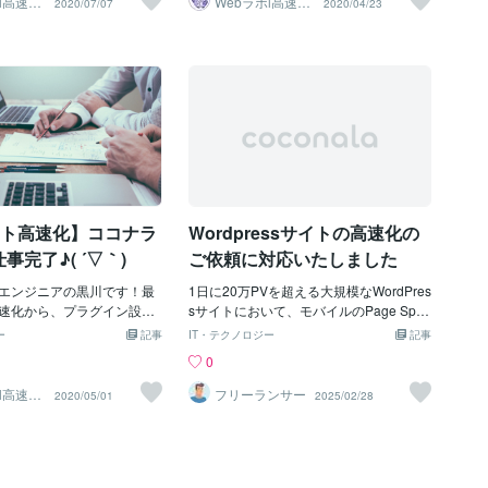
l高速化
Webラボl高速化
2020/07/07
2020/04/23
門家
SEO専門家
印のものは特に重要なもの
アはあくまで参考値であり、サイト高速
させていただいています。では早速本題
クアップ取得のお願い(＊オ
化＝スコア向上ではございませんので、
に入りますね。サイト表示とSEOの関係
作業にあたり、万が一のため
ご理解ください。※作業前と作業後にGoo
は大きいサイトの表示が遅くてイライラ
プ取得を必須でお願いして
gle PageSpeed Insightsのスコアキャプ
したご経験ありませんか？私はよく遅く
示崩れや動作確認が起こる
チャをお送りいたしますが、前述の環境
てイライラしてます。サイトが遅いとサ
めいつでも戻せるようにす
差異により、ご自身でのテストと数値が
イトに訪れた人へストレスになります
今回だけでなく、今後のこ
異なる場合がございますので、こちらも
し、遅いことによってすぐにサイトから
バックアップ取得をおすす
併せてご承知おきください。■ ページに
離れてしまいます。グーグル先生などの
設定の代行を依頼される際は
よって効果の度合いが異なる場合がござ
検索サイトや分析サイトにはちゃんとそ
作業致しますのでご連絡下
います高速化施策には、「該当ページの
れが分かっていて、SEO的にも悪影響が
設定いたします。 ★作業後
みに有効なもの」と、「サイト全体に影
でちゃうんですよね。つまり、サイトが
イト高速化】ココナラ
Wordpressサイトの高速化の
いて(＊オプション有)作業
響を及ぼすもの」がございます。基
遅いと検索結果の上位に表示されず読者
とお時間を頂戴するため、
さんも減ってしまいます。サイト高速化
事完了♪( ´▽｀)
ご依頼に対応いたしました
ョンで承っております。作
して、SEO上位狙おう！私はワードプレ
段でリーズナブルにしてお
エンジニアの黒川です！最
スのプロとしてのブログやホームページ
1日に20万PVを超える大規模なWordPres
ご了承下さい。技術的な説
速化から、プラグイン設
制作やサイト高速化のサポートを出品し
sサイトにおいて、モバイルのPage Spee
何のプラグイン導入したか
送設定、ウェブサイト構築
ています。本当にサイトが早くなるの？
d Insightの数値が低いという課題があり
ー
記事
IT・テクノロジー
記事
定を変更したかと言ったも
なものはどんどん取り組ん
と不安になられる方も多いと思います。
ました。特に、アドセンスなどのJavaSc
0
後のサイト高速化運用への
実績には反映できてない部
サイト高速化の検証しましたので、ご覧
ript広告が大量に読み込まれており、体感
オプション有)Googleアド
すが、そんな中初めてお仕
頂ければと思います！分析結果(最初)最
的には問題ないものの、数値的には改善
l高速化
フリーランサー
2020/05/01
2025/02/28
門家
レイアウトやシステム的な
ました👏ワードプレスの高
初の分析結果はDとBです...改善の見込み
が必要でした。 使用技術と環境 テーマ:
て、今後のサイト高速化運
度が3秒程度早くなった！サ
がある状態ですね。下の方にTop 5 Priorit
SWELL サーバー: エックスサーバーCD
イスすることも可能です。■
ろなツールを使って分析し
y Issuesと書かれていますが、上位二つ
N: Cloudflare 画像最適化プラグイン: EW
頻度低プラグインの事前削
PCサイトで3秒程度高速化
が改善の必要性大です！原因：Optimize i
WW Image Optimizer 高速化対策のポイ
プラグインや使用頻度の低
た！なかなか普通にやると
mages画像ファイルの容量が大きくてサ
ント 1. SWELLの高速化機能の不使用 SW