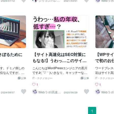
シリコンバレー
Webラボ
2024/07/12
2021/03/01
が高速化の楽しい
スーパーウエア
SEO専
ぐに見つからない
近いサーバーからコンテンツを配信しま
な説明、分類などの情報をメタデータと
確認事項」★
不利です。どれだ
す。3. サーバーの性能を向上させるサー
して保存しておくと、ファイルの検索や
です。★バッ
も、どれだけサー
バーのアップグレード: 処理能力の高いサ
表示をする際に便利です。この Firebase
プション有)
必要な情報にすぐ
ーバーにアップグレードします。データ
ストレージのファイル情報（メタデー
にバックアッ
は離れます。今の
ベースの最適化: クエリを最適化し、デー
タ）の扱い方で性能が大きく変わること
おります。表
は、ページ表示の
タベースの性能を向上させます。サーバ
をご存知でしょうか？この記事では、Fir
恐れがあるた
りたい情報に何秒
ーサイドレンダリング: 動的なコンテンツ
ebase ストレージに保存されているファ
るためです。
。ここが遅いサイ
をサーバー側でレンダリングすること
イルのファイル情報（メタデータ）の上
とを見据えて
不利な札を持って
で、ブラウザの負荷を軽減します。4. HT
手な扱い方を紹介しています。Firebase
めします。 
す。コンバージョ
ML構造を最適化するHTMLの構
ストレージに保存するファイル情報の基
オプションで
約、問い合わせ、
本わかりやすく説明するために、ブログ
さい。安全に
さぼるために
【サイト高速化はSEO対策に
【WPサ
した行動への入口
の投稿データを Firebase ストレージに保
作業説明につ
てはいけませ
存する場合を考えます。ブログの投稿な
説明にはわり
もなる!】うわっ…このサイ
で初のお仕
のでファイル情報（メタデータ）として
説明はオプシ
ト、遅すぎ…？
す。ドミノ倒しの
以下の情報をファイルと一緒に保存しま
こんにちはWordPressエンジニアの黒川
業自体のお値
ワードプレス
位なんですが、パ
す。＊ タイトル(title)＊ 投稿日時(dat
です♪( ´▽｀)いきなり、キャッチーなタ
りますので、
近はサイト高
いの規模をやって
e)＊ 概要(description)＊ 分類(type)こ
イトルですみませんｗ＊別に変な業者で
明ではなく、
定、メール転
記事
IT・テクノロジー
記事
IT・テクノロジ
をさぼることで、
れを Firebase のメタデータとして保存す
はないのですので、記事見終わったら私
や、どこの設
などできそう
1
1
きているのです
る場合、Firebase のメタデータの「cust
のレビュー確認してみてくださいm(_ _)
のです。★今
でます。まだ
ボトルネックにな
omMetadata」として保存することがで
mさて、本題です！ご自身のサイト遅い
アドバイス(＊
分があるので
Webラボl高速化
Webラボ
2024/08/07
2020/06/29
SEO専門家
SEO専
つながるかはまだ
きます。 ファイルをアップロードする際
と感じませんか？もしかしたら"閲覧
センス配置や
事完了いたし
、三角形をたくさ
にはメタデータを追加して Firebase スト
者"は遅いと感じているかもしれませ
部分を診断し
速化サイト速
ムでドミノを描い
レージにアップロードするだけです。fun
ん。"グーグル"も遅いと感じてSEO的に
用へのアドバ
イトをいろい
遠景の描画をさぼ
ction fileUpload(file:File, folder:string) {
検索結果を下げているかもしれません。
未使用・使用
て、スマホと
1
ここまで見た目が
const fileRef:firebase.firestore.Reference
サイト高速化はSEO対策にもなりますの
除使ってない
に成功しまし