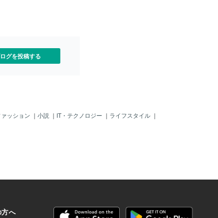
は削除お願いします。■新規
析するのも難しいところで
イトが読み込むのに時間が掛かっている
ELLの高速化機能は細かいカスタマイズ
入・既存プラグイン設定変
エンジニアとしてサポート
ようですね。画像を圧縮してあげましょ
ができないため、Page Speed Insightの
あたりプラグイン導入や既存
たです。次はまだ決まって
う！圧縮すると...1%の微力ながら、サイ
数値を追求するには不向きと判断し、基
入や設定変更は不可欠で
またどんどんお手伝いでき
ト表示が早くなりました！下のバーから
本的には使用しない方向で対応しまし
ト崩れなどは動作確認しな
*´∀｀*)wordpressでサイ
問題点が消えましたね。こうやって1つ1
た。 2. エックスサーバーのXpage Speed
ますので、ご安心下さい。
グやられているかたはぜひ
つ問題を潰していきます。次の原因：Se
の無効化 Xpage Speedはサーバー側の機
ログを投稿する
はご自身でも動作確認をお
いね！
能であり、高速化の効果は高いものの、
小回りが利かず、トラブル発生時の切り
分けが難しいため、無効化しました。エ
ックスサーバーは初期状態で十分高速で
あるため、余計な設定を加えることで逆
に遅くなるリスクを避けました。 3. DB
クエリの最適化 遅いDBクエリをキャッ
ファッション
｜
小説
｜
IT・テクノロジー
｜
ライフスタイル
｜
シュが効くように変更し、データベース
の負荷を軽減しました。 4. JavaScriptの
遅延読み込み レンダリングブロックする
JavaScriptを遅延読み込みする処理を追
加し、ページの表示速度を向上させまし
た。 5. CLS（Cumulative Layout Shift）
の改善 広告が多いサイトでは、広告の読
み込み時にレイアウトシフトが発生し、
CLSが悪化する原因と