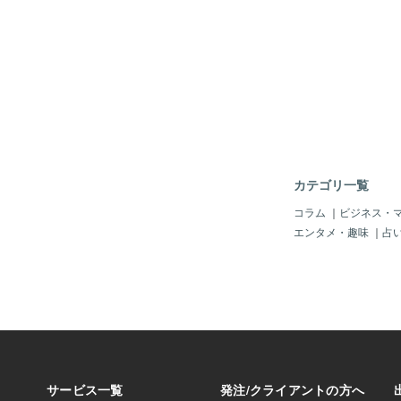
同じにする必要はない
を目標に、ちょっと頑
っています。
カテゴリ一覧
コラム
｜
ビジネス・
エンタメ・趣味
｜
占