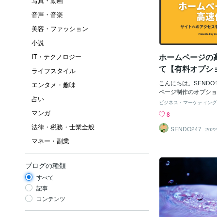
写真・動画
音声・音楽
美容・ファッション
小説
ホームページの
IT・テクノロジー
て【有料オプシ
ライフスタイル
こんにちは。SEND
エンタメ・趣味
ページ制作のオプショ
占い
度の高速化」について
ビジネス・マーケティング
ホームページ制作の商
マンガ
8
＜＜【Coconala出店
法律・税務・士業全般
0円→80000円※初
SENDO247
2022
ます高速化の重要性っ
マネー・副業
な経験ないでしょうか？
サイトをクリック →
い...） →検索画面
ブログの種類
集客では致命傷になる
すべて
ょうか？理由は「ユー
ったのに、すぐに出て
記事
れるからです。つまり、
コンテンツ
ザーにとって価値の低
判断をされてしまうか