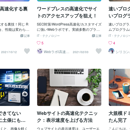
めて書き込む
が入ってきても逆
の数字まだ？」と聞かれるたびに冷や汗
できます。私
i を高速化する裏
ワードプレスの高速化でサイ
速いプロ
てきます。そうな
📂 ファイルを開くだけで席を立ってコー
理が効率に直
化処理を最低限行
ヒーを淹れに行く日々「関数の使い方が
トのアクセスアップを狙え！
いプログ
る物ですので
ます！サイト表示
悪いのか？」と調べ回りましたが、答え
ている物を提
サイト表示が遅く
高速化する裏技！同じ R
は違いました。VLOOKUPの仕組みその
SEO対策/WordPress高速化/カスタマイズ
速いプログラ
作る側、作っ
ますが、高速化オ
使う場合、性能は変わらな
ものに限界があったのです。なぜVLOOK
に強いWebラボです。実績多数のプラチ
ムプログラム
るマクロの要
部を紹介します。
実は、同じ Ras
UPは大量データに弱いのかVLOOKUP
ナランクで評価5.0を頂いております。ワ
理時間の短い
記事
IT・テクノロジー
記事
IT・テクノロジ
と思いますの
因】【1】画像サイ
い方によって性能が変わ
は、1行ごとに検索範囲を上から下まで走
ードプレスの高速化対応は出来ています
量が少ないプ
5
4
だきたいなと
TML/CSS/JS
spberry Pi を
査します。データが増えるほど、比較回
か？高速化するとストレスフリーになる
ログラムがあ
サイズサイトの表示
ます。この記事で
数が掛け算で膨れ上がる構造です。1万行
だけでなく、アクセスアップもすること
あるのでしょ
Webラボl高速化
シリコン
2021/10/12
2021/02/03
SEO専門家
スーパー
色々とあります
 を高速化する裏技を紹介
×1万回のVLOOKUPなら、最大で1億回の
ができます✨サイト表示が早いため、次
グラムの書き
像容量」です。初心
は CPU の処理
比較処理。さらに別ブックや共有フォル
のサイトのアクセスに繋がる。サイトが
ました。速い
ログラマーにあり
能を決める一番の
ダ上のファイルを参照していると、体感
早いと検索順位もあがるためクリックさ
グラムとは、
MBするめちゃくちゃ
基本的には、CPU
速度は数倍悪化します。これは使い方の
れる確率も上がるためです。今、自分の
の事を指す場
貼りまくっている
す。 ところが、同
問題ではなく、関数の設計上の限界で
サイトが遅いかな...と感じている方は是
も、プログラ
重くなります。自
場合でも、CPU の
す。「もっと速い検索の仕組み」に切り
非ご相談下さいね😊HP,内部対策,外部対
わってきます
囲の画像容量で画
ます。理由は簡単
替える必要があったのです。救世主はVB
策,MEO,SEO最適化,Webサイト,集客,売
標には、こう
。【サイト高速化
ている仕事の量が変わ
Aの「Dictionary」だった試行錯誤の末に
上,アクセスアップ,web,制作,ホームペー
するメモリ容
囲】・目標は20KB
時間を測った場合
たどり着いたのが、VBAのDictionaryオブ
ジ,サイト,ホワイトSEO,コアアップデー
ります。例え
Bまで自分のメディ
言うことです。 例
ジェクトでした。Dictionaryはキ
ト,記事,ライティング,マーケティング,戦
モリ容量は相
0KB以下！もっと
用する OS が違う
略 分析 プロモーション 内部SEO 外部SE
のは難しくな
できてない
Webサイトの高速化テクニッ
大規模ド
間が変わってきま
O ブログ wordpress ワードプレス home
的によって何
利用するアプリは、Li
page google ツール SEO最適化,,集客,売
グラムを書く
に土俵にも立
ク：表示速度を上げる方法
たん完了
 でも動作します。 例
上,ブログ,PageSpeed Insights,
で、より速い
のフレームワーク
くと、画像を軽く
ウェブサイトの表示速度は、ユーザーエ
がを考えてみ
こんにちは。