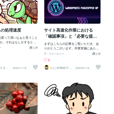
BAの処理速度
サイト高速化作業における
「確認事項」と「必要な提供
理速度って遅いなぁと思うこと
情報」
か。それはもしかするとパ
まずはこちらの記事をご覧いただき、あ
じゃないかもしれません。
ー
記事
りがとうございます。作業実施にあたり
意外と軽いアプリケーション
「確認事項・お願い」がございますので
IT・テクノロジー
記事
スペックのマシンでも快適
先にご確認いただければと存じます。ま
5
できています。それはユー
た、作業に必要な提供情報（ログイン情
Aも同様です。Excelで特に
報）を記載しておりますのであわせてご
スタム
たに＠Webデー
2023/11/19
2023/01/19
プ3は①グラフィックの描
速納品
タ分析のプロ
確認いただき、ご共有いただければと存
、③セルの書き込み、これ
じます。トラブルを未然に防ぐものとし
くなります。連続で行うと
て情報整理をしておりますので最後まで
度が低下する原因になりま
ご確認いただけますと幸いです＾＾サイ
解決策はあって、基本的な
ト高速化作業における「確認事項」★バ
に関してはApplication.
ックアップ取得のお願い（※オプションで
datingをオフにすること、②に
の実施も可能です）作業にあたり、万が
再計算をオフにしたり、計
一のためにバックアップの取得を必須で
セルに書き込むこと、③に
お願いしております。動作確認や表示崩
に値を設定しておいてまと
れが起こる恐れがあるため、いつでも戻