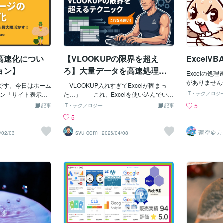
高速化につい
【VLOOKUPの限界を超え
ExcelV
ョン】
ろ】大量データを高速処理す
Excelの処
るマクロの「書き換え」テク
がありません
Oです。今日はホーム
「VLOOKUP入れすぎてExcelが固まっ
ソコンの性能
ニック
ン「サイト表示速
た…」——これ、Excelを使い込んでいる
IT・テクノロジ
Excelって
お話します。＞＞
人ほどぶつかる壁です。便利なはずのVL
5
記事
IT・テクノロジー
記事
で、比較的低
品ページはこちら
OOKUPが、ある日突然"重さの原因"に変
5
に動くように
記念セール】12000
わる。この記事では、VLOOKUPをマク
ザが作ったVB
回5案件の限定になり
ロで書き換えて処理速度を劇的に改善す
syu com
蓮空＠カ
/02/03
2026/04/08
重い処理トッ
マクロ高
て？皆さんはこん
る方法をお伝えします。あの日、私のEx
画、②再計算
Google検索 →
celも止まった正直に言うと、私自身がこ
らはとても重
ロード待ち（長
の壁にぶつかった一人です。当時、取引
一気に処理速
に戻るこれがWEBの
先のデータを月次で照合する業務があり
す。それぞれ
ことをご存知でし
ました。数百行のうちは問題なかったVL
ことで行くと、①
ザーがサイトに入
OOKUPが、取引先が増えて1万行を超え
ScreenUp
行った」と判断さ
たあたりから、再計算のたびにExcelが数
関しては自動
Googleに「ユー
分間フリーズするようになったのです。
算済みの値を
いページ」という
🔧 「応答なし」の表示を見ながら、祈る
関しては配列
らです。これで
ように待つ毎月の集計日💬 上司から「あ