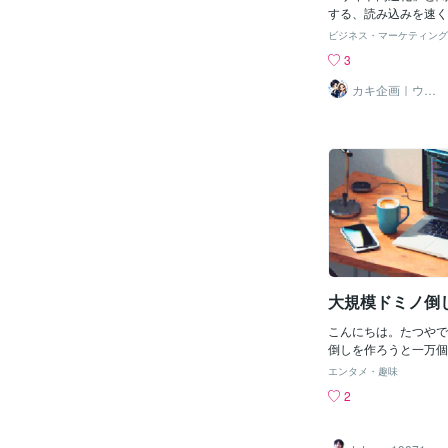
の Vue の開発環境は Li
する、読み込みを速く
s でも基本的に同じ
術的な話を思い浮かべ
ビジネス・マーケティング
す。 同じ設定（同じ
れません。ですが、実
3
合）でも、実際に実行
そこだけではありませ
ムは同じ物ではないの
は、ひとつの情報だけ
カキ企画｜ウェ
ブ集客の勝ち筋
たり前ですが、実はそ
ん。広告を見て、SN
デザイン制作
る要素があります。そ
見て、場所を調べて、
いる OS の仕事は、Wind
「ここにしよう」と決
は全く違います。実際
サイトが遅い、わかり
ム以前に、OS 上で
報にたどり着けない。
ムが違うので、その処
のスタートラインに立
PU の負荷も違って
されてしまう、という
た結果では、同じ、Vu
イトは、単に読み込み
く、選ばれる機会その
る。これが、今の時代
考えるうえで一番大事
大規模ドミノ倒
速くすべきなのは「情
ザーは、企業や店舗の
こんにちは。たつやで
す人はかなり増えてい
倒しを作ろうと一万個
ょっといいかも」と思
速化を試みていました
ぐに申し込むわけでは
エンタメ・趣味
は、FPSを大体２倍
ムページを見る。SN
2
ですがもう少し何とか
見る。アクセスや場所
ます。一個のドミノに
して複数の情報を行き
秒縮めるだけで、全体
ずつ安心感を積み上げ