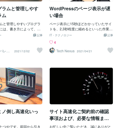
ことなどで処理時間を短縮
せるよう実施をお願いしております。今
の作成するマクロは高速処
グラムと管理しやす
WordPressのページ表示が遅
回だけでなく、今後のことを見据えてバ
結する現場で実用されてい
ックアップ取得をオススメします。 設定
ラム
い場合
、この基本は必ずクリアし
の代行をご希望の際は、オプションをご
供しております。マクロを
ムと管理しやすいプログラ
準備しておりますのでお気軽にご相談く
ページ表示に15秒ほどかかっていたサイ
てもらう側、双方が満足す
には、書き方によって、処
ださい。安全に設定いたします。 ★オプ
トを、2,3秒程度に縮めるといった作業を
因の一つに処理速度はある
プログラムやメモリの使用
ションのご紹介■作業後の作業説明につい
日頃行っています。一般的には画像の圧
ー
記事
IT・テクノロジー
記事
で、皆さんに気にしていた
ログラムや管理しやすいプ
て作業説明にはお時間を頂戴するため、
縮プラグインやWebP画像に置き換える
4
思います。
ります。その違いはどこに
オプションにて承っております。作業自
プラグイン、W3 Total Cacheなどのキャ
うか？この記事では、プロ
体のお値段をリーズナブルに設定してお
ッシュプラグインの導入をされていると
バレー
Tech Nexus
2021/12/02
2021/04/21
ウエア
方の違いについて考えてみ
りますので、ご了承下さい。こちらは技
思います。一番有効なのはキャッシュ系
プログラムとは？速いプロ
術的な説明ではなく・何のプラグイン導
のプラグインですが、導入してもキャッ
処理時間が短いプログラム
入したか・どこの設定を変更したかなど
シュが効いていない場合があります。
合が殆どです。 同じ処理で
の内容になります。■今後のサイト高速化
１．ダッシュボードにログインしている
ムの書き方で処理時間が変
運用へのアドバイスGoogleアドセンス配
場合 ページ上部に黒背景のバーが出て
。プログラムを評価する指
置やレイアウトやシステム的な部分を診
る状態ですね。 編集作業に影響が出な
した処理時間の他にも利用
断して、今後のサイト高速化運用へのア
いよう、WordPressのダッシュボードに
量なども評価する場合もあ
ドバイスすることも可能です。■Autoptim
ログインしているブラウザではキャッシ
ば、処理時間と使用するメ
izeの自動キャッシュクリア設定多くの場
ュが無効になっています。２．WEBサー
反する場合が多く両立する
合、Autoptimizeを導入いたします。この
バーでキャッシュ＝無しで設定されてい
ります。従って、用途や目
プラグインは自動でキャッシュクリアで
る場合例えばApacheサーバーの場合、m
ミノ倒し高速化いっ
サイト高速化ご契約前の確認
を優先するかを決めてプロ
きないため、ご自身で管理画
od_pagespeedが動作していたらデフォ
ことになります。ところ
ルトでキャッシュ時間＝０（無し）にな
事項および、必要な情報まと
処理をするために何が必要
ってます。サイト表示のリクエスト時
め
ると、何が実行時間を遅く
たつやです。前回から引き
に、ヘッダには以下のように「キャッシ
お忙しい中ご覧いただき、誠にありがと