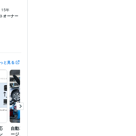
 15年
クトオーナー
5年
っと見る
.js:2年
年
:10年
nager:10年
5年
応
自動車メーカーホームペ
ITプロジェクト現場での
ン
ージ、ディーラー各サイ
鬱病対応