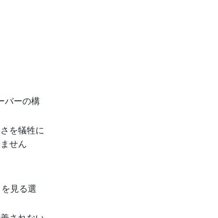
ーバーの構
速さを犠牲に
きません
トを見る選
改善されない