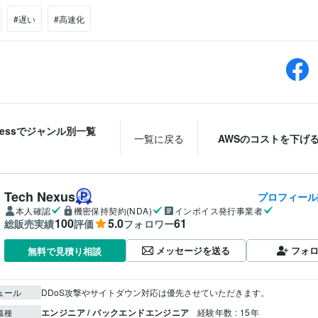
#遅い
#高速化
Pressでジャンル別一覧
一覧に戻る
AWSのコストを下げ
Tech Nexus
プロフィール
本人確認
機密保持契約(NDA)
インボイス発行事業者
100
5.0
61
総販売実績
評価
フォロワー
メッセージを送る
フォ
無料で見積り相談
ュール
DDoS攻撃やサイトダウン対応は優先させていただきます。
エンジニア / バックエンドエンジニア
経験年数 : 15年
職種