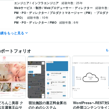
エンジニア / インフラエンジニア
経験年数 : 25年
Webサービス・制作 / Webプロデューサー・ディレクター
経験年数 :
PM・PO・ディレクター / プロダクトマネージャー（PM）・プロダ
（PO）
経験年数 : 10年
PM・PO・ディレクター / PMO
経験年数 : 6年
P-Fスタディにおける場面人物の認知～（日本性格心理学会）
歴
実績をもっと見る
情報処理技術者（ソフトウェア開発技術者）
取得年 : 2002年
検定
CSS:15年
Google Apps Script:5年
HTML:15年
JavaScript:15年
PHP:1
ミング言
のポートフォリオ
も
ムワーク
SQL:25年
TypeScript:3年
CakePHP:15年
jQuery:10年
Laravel:5年
Next
Node.js:2年
Vue.js:2年
Amazon Web Services:10年
オンプレミス:26
MySQL:15年
Oracle Database:10年
PostgreSQL:15年
GitHub:10年
Subversion:15年
Joomla!:15年
WordPress:15年
Access:15年
Google スプレッドシート
クリエイ
ツール
PowerPoint:15年
Word:20年
EC-CUBE:3年
Google Analytics:15年
Google BigQuery:5年
Google Search Console:10年
Google Tag Ma
Microsoft Project:10年
ChatGPT:2年
DALL-E:1年
Adobe Photoshop:1
Canva:5年
Figma:2年
どろんこ美容 ク
宿泊施設の適正料金算出
WordPressへREST対
CURSOR:2年
ツール
名古屋覚王山サ
のためのシステム
の外部コンテンツをイ