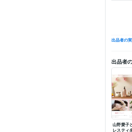
受賞
出品者の
資格・
プログラ
出品者
語・フレー
ビジネス・
ティブ
山野愛子
その他
レスティ