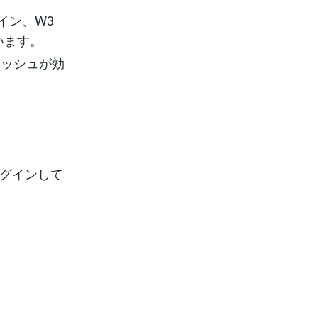
イン、W3
います。
ャッシュが効
ログインして