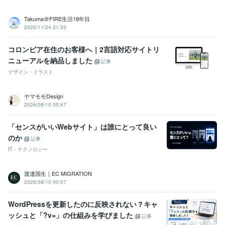
Takuma＠FIRE生活18年目
2025/11/24 21:33
コロンビア在住のお客様へ｜2言語対応サイトリ
ニューアルを納品しました
記事
デザイン・イラスト
ヤマモモDesign
2026/08/10 05:47
「センスがいいWebサイト」は誰にとって良い
のか
記事
IT・テクノロジー
渡邉国生｜EC MIGRATION
2026/08/10 00:07
WordPressを更新したのに反映されない？キャ
ッシュと「?v=」の仕組みを学びました
記事