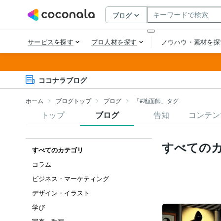
ココナラブログ
ホーム
ブログトップ
ブログ
「#地面師」タグ
トップ
ブログ
告知
コンテン
すべての
すべてのカテゴリ
コラム
ビジネス・マーケティング
デザイン・イラスト
学び