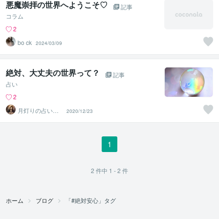
悪魔崇拝の世界へようこそ♡
記事
コラム
2
bo ck
2024/03/09
絶対、大丈夫の世界って？
記事
占い
2
月灯りの占い
2020/12/23
師 アロマルナ
1
2
件中
1 - 2
件
ホーム
ブログ
「#絶対安心」タグ