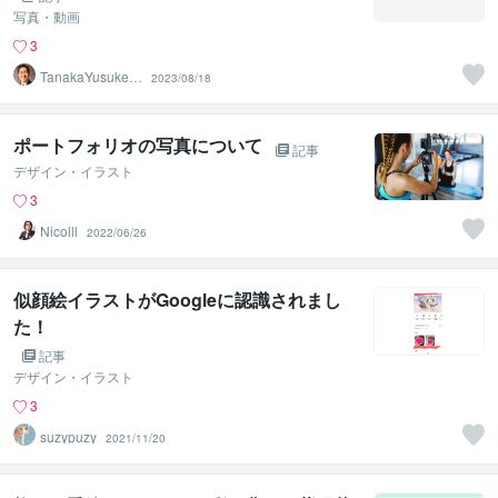
写真・動画
3
TanakaYusuke5
2023/08/18
5
ポートフォリオの写真について
記事
デザイン・イラスト
3
Nicolll
2022/06/26
似顔絵イラストがGoogleに認識されまし
た！
記事
デザイン・イラスト
3
suzypuzy
2021/11/20