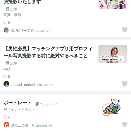
張撮影いたします
記事
写真・動画
5
KURA PHOTO
2025/03/11
【男性必見】マッチングアプリ用プロフィ
ール写真撮影する前に絶対やるべきこと
記事
学び
5
natsuki_portrait
2023/04/05
ポートレート
コンテンツ
デザイン・イラスト
4
CHILL CHITTA
2026/03/05