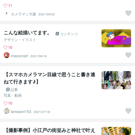
11
カメラマン大森
2021/09/22
こんな絵描いてます。
コンテンツ
デザイン・イラスト
10
miacomart
2021/09/19
【スマホカメラマン目線で思うこと書き連
ねて行きます♪】
記事
写真・動画
10
tamayori153
2021/07/18
【撮影事例】小江戸の街並みと神社で叶え