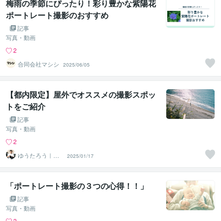
梅雨の季節にぴったり！彩り豊かな紫陽花
ポートレート撮影のおすすめ
記事
写真・動画
2
合同会社マシシ
2025/06/05
【都内限定】屋外でオススメの撮影スポッ
トをご紹介
記事
写真・動画
2
ゆうたろう｜選
2025/01/17
ばれる顔を仕立
てる専門家
「ポートレート撮影の３つの心得！！」
記事
写真・動画
2