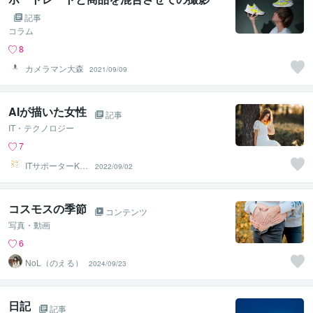
記事
コラム
8
カメラマン大森
2021/09/09
AIが描いた女性
記事
IT・テクノロジー
7
ITサポーターKU
2022/09/02
MA222
コスモスの季節
コンテンツ
写真・動画
6
NoL（のえる）
2024/09/23
日記
記事