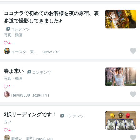
ココナラで初めてのお客様を夜の原宿、表
参道で撮影してきました♪
コンテンツ
写真・動画
4
イースタ 東京
2025/12/16
フォトグラファ
ー
春よ来い
コンテンツ
写真・動画
4
Reiya3588
2025/11/13
3択リーディングです！
コンテンツ
占い
4
龍使い 龍彰
2023/07/01