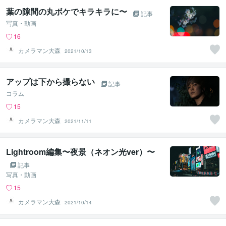
葉の隙間の丸ボケでキラキラに〜
記事
写真・動画
16
カメラマン大森
2021/10/13
アップは下から撮らない
記事
コラム
15
カメラマン大森
2021/11/11
Lightroom編集〜夜景（ネオン光ver）〜
記事
写真・動画
15
カメラマン大森
2021/10/14