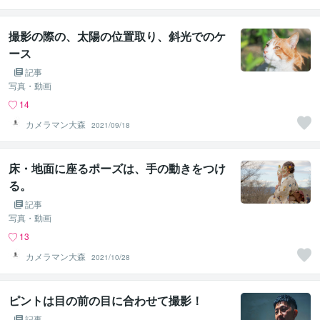
撮影の際の、太陽の位置取り、斜光でのケ
ース
記事
写真・動画
14
カメラマン大森
2021/09/18
床・地面に座るポーズは、手の動きをつけ
る。
記事
写真・動画
13
カメラマン大森
2021/10/28
ピントは目の前の目に合わせて撮影！
記事