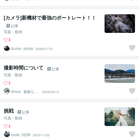
[カメラ]新機材で最強のポートレート！！
記事
写真・動画
3
Izumo_photo
2026/01/12
撮影時間について
記事
写真・動画
3
Shiori_素敵なお
2025/03/13
写真お撮りしま
す
挑戦
記事
写真・動画
3
ryota_0258
2023/11/22