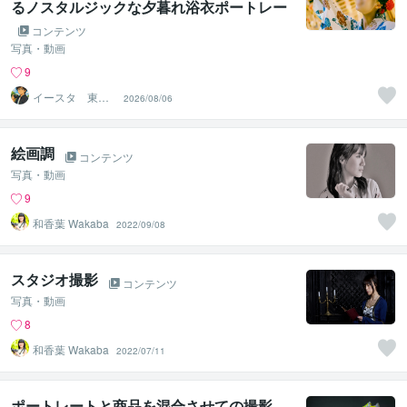
るノスタルジックな夕暮れ浴衣ポートレー
ト
コンテンツ
写真・動画
9
イースタ 東京
2026/08/06
フォトグラファ
ー
絵画調
コンテンツ
写真・動画
9
和香葉 Wakaba
2022/09/08
スタジオ撮影
コンテンツ
写真・動画
8
和香葉 Wakaba
2022/07/11
ポートレートと商品を混合させての撮影