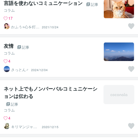
言語を使わないコミュニケーション
記事
コラム
17
かふう⭐️心を灯す
2021/10/24
女性カウンセラ
ー
友情
記事
コラム
4
さっとん♂
2024/12/04
ネット上でもノンバーバルコミュニケーシ
ョンは伝わる
記事
コラム
4
キリマンジャロ0
2020/12/15
1