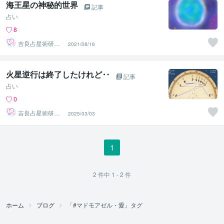
海王星の神秘的世界
記事
占い
8
吉良占星術研究
2021/08/16
所
火星逆行は終了したけれど‥
記事
占い
0
吉良占星術研究
2025/03/03
所
1
2
件中
1 - 2
件
ホーム
ブログ
「#マドモアゼル・愛」タグ