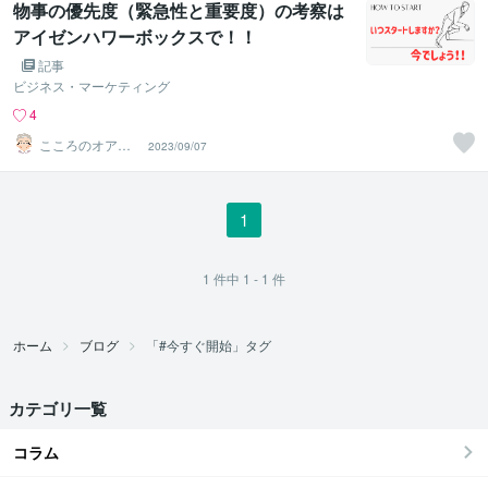
物事の優先度（緊急性と重要度）の考察は
アイゼンハワーボックスで！！
記事
ビジネス・マーケティング
4
こころのオアシ
2023/09/07
ス＠元牧師で精
神保健福祉士
1
1
件中
1 - 1
件
ホーム
ブログ
「#今すぐ開始」タグ
カテゴリ一覧
コラム