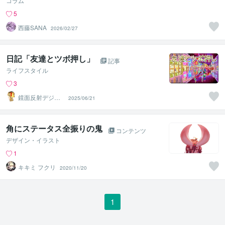
コラム
5
西藤SANA
2026/02/27
日記「友達とツボ押し」
記事
ライフスタイル
3
鏡面反射デジタ
2025/06/21
ルアート製作所
（鈴木穣）
角にステータス全振りの鬼
コンテンツ
デザイン・イラスト
1
キキミ フクリ
2020/11/20
1