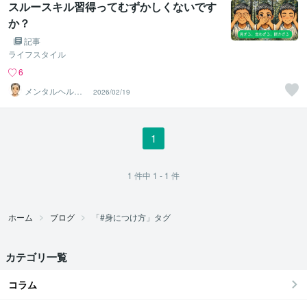
スルースキル習得ってむずかしくないです
か？
記事
ライフスタイル
6
メンタルヘルス
2026/02/19
のお手伝い✨よ
うすけ
1
1
件中
1 - 1
件
ホーム
ブログ
「#身につけ方」タグ
カテゴリ一覧
コラム