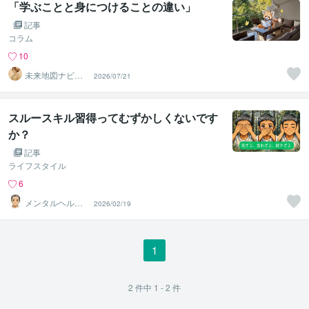
「学ぶことと身につけることの違い」
記事
コラム
10
未来地図ナビゲ
2026/07/21
ーター ☆TATS
UMI☆
スルースキル習得ってむずかしくないです
か？
記事
ライフスタイル
6
メンタルヘルス
2026/02/19
のお手伝い✨よ
うすけ
1
2
件中
1 - 2
件