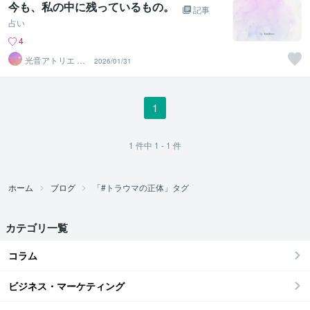
今も、私の中に残っているもの。
記事
占い
4
光音アトリエ Lu
2026/01/31
minara☆字霊占
い
1
1
件中
1 - 1
件
ホーム
ブログ
「#トラウマの正体」タグ
カテゴリ一覧
コラム
ビジネス・マーケティング