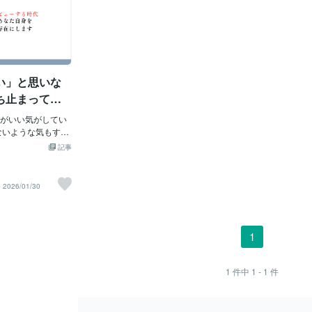
い」と思いな
ち止まってい
がいい気がしてい
ないような気もす
てからでもいいので
記事
を受けていると、こ
とてもよく感じま
うより、真剣だから
2026/01/30
そんな方がほとんど
たの中にも似た感情
力を抜いて読んで
分に本なんて書けま
1
から 先週、私たち
子書籍、 『うちの
してるなと思った
1
件中
1 - 1
件
ました。 著者は人
今回が初出版で
ンペーンを行い、新着