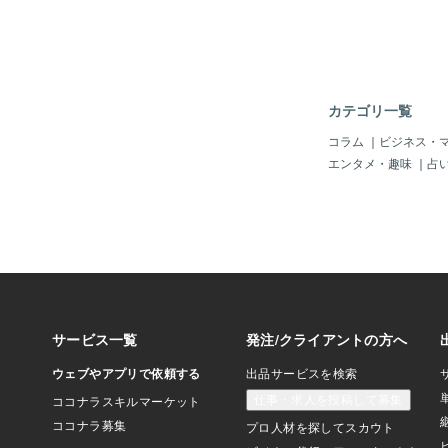
ランキングでは部門3
上位に入りました。 
お会いしたのは、昨年
とき最初に出てきた言
本にするようなネタっ
ね？」 とても率直で
カテゴリ一覧
た。 でも、話を聞い
自然と確信しました。
コラム
｜
ビジネス・
必要とされているテー
エンタメ・趣味
｜
占
断は、とても静かだっ
な本にしましょうか」
いるうちに、出版の話
ました。 決断は、ほ
したが、決して勢い任
ん。 自分の専門性を
を、 きちんと信頼し
の手段として、電子書
も誠実な判断だったと
ら制作に入り、約3か
が大切にしている「ス
て世に出すことができ
いなかった景色が、