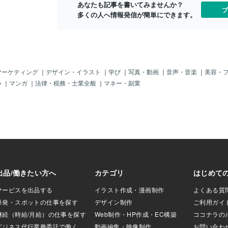
あなたも記事を書いてみませんか？
つで1位、総合でも
ブ
多くの人へ情報発信が簡単にできます。
実はこの方と初めて
の秋でした。 その
葉は、 「自分に、
てありますか
、正直な問いでし
ていくうちに、私は
 これは、今まさに
マーケティング
｜
デザイン・イラスト
｜
学び
｜
写真・動画
｜
音声・音楽
｜
美容・
マだと。 出版の決
い
｜
マンガ
｜
法律・税務・士業全般
｜
マネー・副業
た 「じゃあ、どん
 そんな会話をして
は具体化していき
ぼ即決に近いもので
せではありませ
、 会社や自分自身
てもらうために。 そ
籍を選んだ。 とて
思います。 そこか
月で発売。 私たち
ピード感」を持っ
ました。 思っても