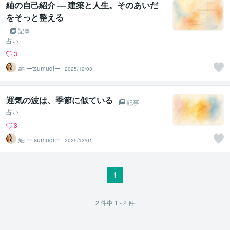
紬の自己紹介 — 建築と人生。そのあいだ
をそっと整える
記事
占い
3
紬 ーtsumugiー
2025/12/03
運気の波は、季節に似ている
記事
占い
3
紬 ーtsumugiー
2025/12/01
1
2
件中
1 - 2
件