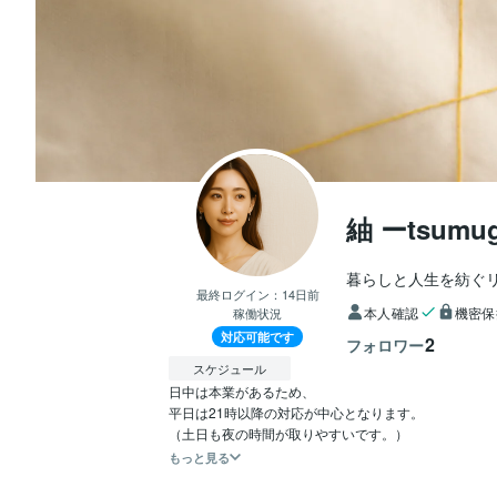
紬 ーtsumu
暮らしと人生を紡ぐ
最終ログイン：
14日前
本人確認
機密保
稼働状況
対応可能です
2
フォロワー
スケジュール
日中は本業があるため、

平日は21時以降の対応が中心となります。

（土日も夜の時間が取りやすいです。）
もっと見る