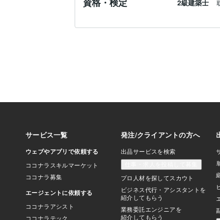
資格・検定
2級建築士
紬の鑑定は、その“重なりの糸”を静かにほ
もう一度、美しく整えていくような読み解
・幼少期から続いてきた心の癖

・家族の中で担ってきた役割

・お金の巡り、財の流れ

・仕事の方向性

・未来の転機

・あなたが持つ本来の強さ

・これから訪れる節目と転機

・見えない存在からの守り

ひとつひとつに丁寧に触れながら、

【あなたの人生が本来向かう方向】を

そっと灯りで照らすように言葉にしていき
派手な未来予言ではなく、

“暮らしの手触りに馴染む鑑定”を大切にし
ページ数を増やすのではなく、
