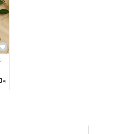
や
0
円