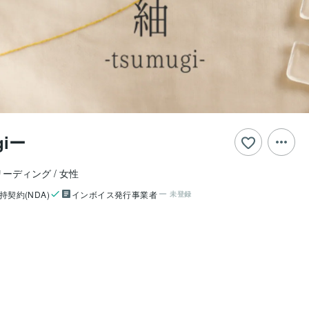
giー
リーディング
女性
持契約(NDA)
インボイス発行事業者
未登録