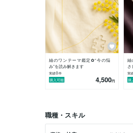
長く鑑定を続けてきました。

レビューがまだないのは、

ここでのスタートラインに立ったばかりだ
でも、これまで積み重ねてきた経験や

人の気持ちをほどく読み解き方には、

ほんの少し自信があります。

占いが初めての方も、

占い慣れしている方も、

どうぞ気楽に寄りかかってくださいね。

紬のワンテーマ鑑定✿“今の悩
紬
あなたの“これから”を一緒に優しくデザイ
み”を読み解きます
さ
0
実績
件
実
4,500
購入可能
購
円
✳︎✴︎✴︎ ━━━━━━━━━━━━━━━━
人の人生は、まるで一本の糸を丁寧に紡ぐ
幼い頃の記憶、家族の空気、選んできた道
職種・スキル
ふとした直感……

そのすべてが重なり、

今のあなたを形づくっています。
