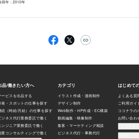
取得年：2010年
どき、

きです。

ます。

ています。
