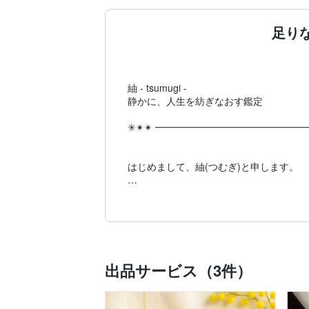
足り
紬 - tsumugi -

静かに、人生を紡ぎなおす鑑定

✳︎✴︎✴︎ ━━━━━━━━━━━━━━━━
はじめまして、紬(つむぎ)と申します。

数ある中から、このページを見つけてくだ
ココナラではまだ新しい存在ですが、

ここに来るまでに家族や身近な方、

ご紹介等でご縁があった方々のお話をうか
出品サービス（3件）
「心がスッと軽くなった」

「今の状況がやっと整理できた」

そんな温かい声をいただきながら、
