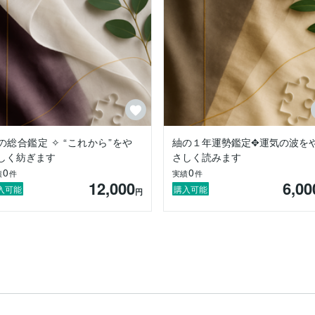
から。

の総合鑑定 ✧ “これから”をや
紬の１年運勢鑑定✥運気の波を
ンできたら嬉しいです。

しく紡ぎます
さしく読みます
0
0
績
件
実績
件
12,000
6,00
入可能
購入可能
円
━━

ように、

、
