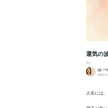
運気の
占い
紬 ーt
2025/12/
人生には、