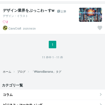
デザイン業界をぶっこわ～すw
記事
デザイン・イラスト
2
CavyCraft
2025/09/29
1
11
件中
1 - 11
件
ホーム
ブログ
「#NanoBanana」タグ
カテゴリ一覧
コラム
ビジネス・マーケティング