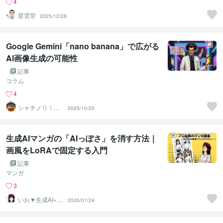
4
星雲堂
2025/12/28
Google Gemini「nano banana」で広がる
AI画像生成の可能性
記事
コラム
4
シャチノリ｜OR
2025/10/25
CA LAB代表
生成AIマンガの「AIっぽさ」を消す方法｜
画風をLoRAで固定する入門
記事
マンガ
3
いお▼生成AI×漫
2026/01/24
画