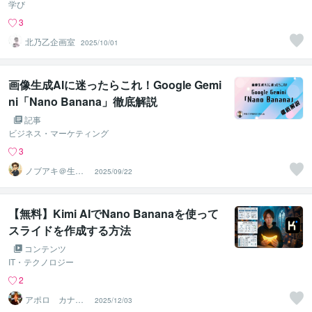
学び
3
北乃乙企画室
2025/10/01
画像生成AIに迷ったらこれ！Google Gemi
ni「Nano Banana」徹底解説
記事
ビジネス・マーケティング
3
ノブアキ＠生成A
2025/09/22
I活用サポート
【無料】Kimi AIでNano Bananaを使って
スライドを作成する方法
コンテンツ
IT・テクノロジー
2
アポロ カナダ
2025/12/03
在住起業家☑️