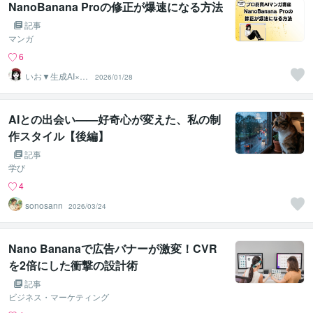
NanoBanana Proの修正が爆速になる方法
記事
マンガ
6
いお▼生成AI×漫
2026/01/28
画
AIとの出会い——好奇心が変えた、私の制
作スタイル【後編】
記事
学び
4
sonosann
2026/03/24
Nano Bananaで広告バナーが激変！CVR
を2倍にした衝撃の設計術
記事
ビジネス・マーケティング