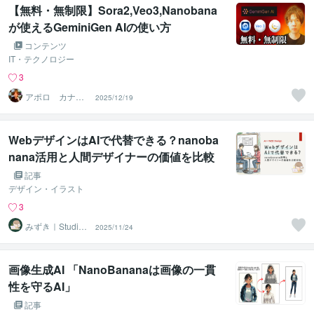
【無料・無制限】Sora2,Veo3,Nanobana
が使えるGeminiGen AIの使い方
コンテンツ
IT・テクノロジー
3
アポロ カナダ
2025/12/19
在住起業家☑️
WebデザインはAIで代替できる？nanoba
nana活用と人間デザイナーの価値を比較
分析する
記事
デザイン・イラスト
3
みずき｜Studio
2025/11/24
でのHPやLP作成
画像生成AI 「NanoBananaは画像の一貫
性を守るAI」
記事