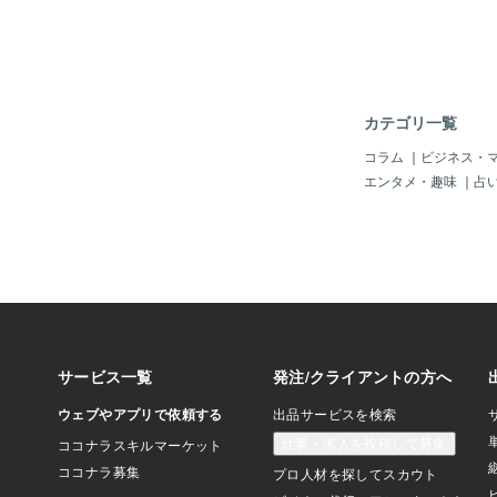
うのがとても難しい。
花のような生け方しか
ないのです。 でも、
うな生け方の花も、先
直しをするだけで、高
飾ってある花になる。
カテゴリ一覧
す。 本当に、ちょこ
ぱの位置を変えるだけ
コラム
｜
ビジネス・
クのよう。 私と先生
エンタメ・趣味
｜
占
か。 経験はもちろん
イントは、 ／ イメー
っています。 先生に
ないイメージがある。
日々の意識の違いだと
は、花屋に行っても、
生けようかと常に考え
道端に咲いている花か
ピレーションを受けて
レビを見ていても、キ
花の生け方を、自分の
としていらっしゃる。
教えて下さるた