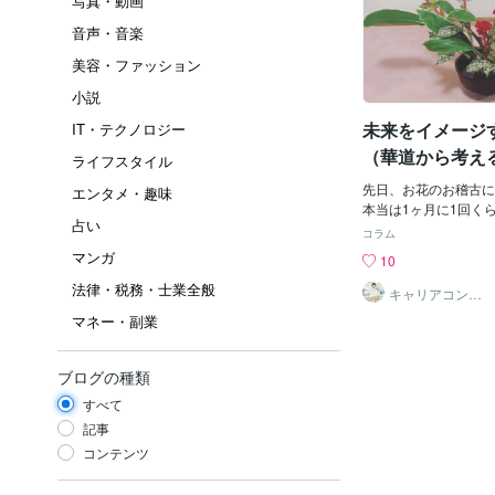
写真・動画
音声・音楽
美容・ファッション
小説
未来をイメージ
IT・テクノロジー
（華道から考え
ライフスタイル
デザイン）
先日、お花のお稽古に
エンタメ・趣味
本当は1ヶ月に1回く
占い
ていますが、実際は、
コラム
のペースでゆるくやら
マンガ
10
す。 お花のお稽古は
法律・税務・士業全般
いにいくところから始
キャリアコンサ
ルタントShino
て、買った花を自分な
マネー・副業
その後、先生に直して
お稽古の流れです。 
なんて何にもない」 
ブログの種類
かする」 「どうにで
すべて
の口癖です。 ①まず
たいか、イメージをす
記事
る。 ③自分なりにア
コンテンツ
がよく言われるのは、
でも、特に①の「イメ