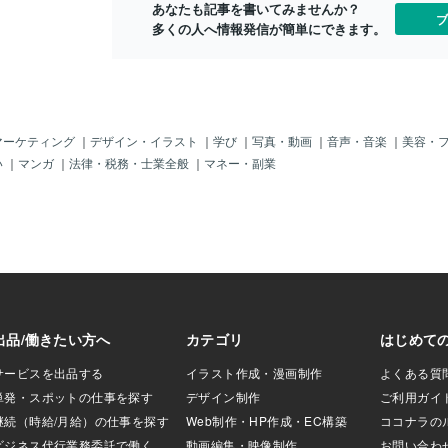
あなたも記事を書いてみませんか？
 私には、お墓のお
ブ
多くの人へ情報発信が簡単にできます。
、イメージができ
私のお墓のお花のよ
生がちょこっと手
級料亭の床の間に
 とても不思議で
ちょこっと花や葉っ
。 まるで、マジッ
マーケティング
｜
デザイン・イラスト
｜
学び
｜
写真・動画
｜
音声・音楽
｜
美容・
では、何が違うの
い
｜
マンガ
｜
法律・税務・士業全般
｜
マネー・副業
ですが、一番違うポ
ジする力 ＼ だと思
は、私には想像でき
それは、やはり、
思います。 先生
この素材ならどう
ていらっしゃる。
らも、常にインス
いらっしゃる。 テ
ャスターの後ろの
中に取り入れよう
 全ては、私たちに