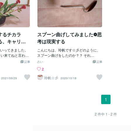
するチカラ
スプーン曲げしてみました❁思
る、キャリア
考は現実する
いってきました。
こんにちは、玲帆です☆彡どのように、
らい来てねと言われ
スプーン曲げをしたのか？？ それ
2ヶ月に1回くらい
は、、、イメージしただけです！！！！
記事
占い
記事
せてもらっていま
『やわらかく曲がる』 力ずくではなく、
2
、まず花を花屋に買
イメージのみ♡ スプーンを持ち、スプー
まります。 そし
ンのここから、グニャっと曲がるなっ！
玲帆☆彡
2021/09/29
2020/10/18
りに生けてみる。
とイメージし、後はそのままイメージし
もらう。 という、
たまま、曲がっていきました！！！ な
「やってダメなこと
に？なに？ 念力？？ 超能力？？ マジッ
「ある素材でなんと
ク？？ いやいや、 イメージのみで曲がり
1
もなる」 これが先生
ました！！！！ 初めてスプーン曲げでき
、どういう風に生け
ました(*´ω｀*)❁❁❁ 洗い物していると、
る。 ②大枠をつく
スプーンを曲げてしまいそうになる(笑)
2
件中
1 - 2
件
レンジを楽しむ。 私
信じて、イメージする事。 思考は現実化
この3点。 その中
する。
ージをする」とい