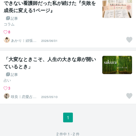
できない看護師だった私が続けた『失敗を
成長に変える1ページ』
記事
コラム
8
あかり｜頑張る
2026/06/01
人の相談室
「大変なときこそ、人生の大きな扉が開い
ているとき」
記事
占い
3
咲良｜恋愛占い
2025/05/10
心導師
1
2
件中
1 - 2
件