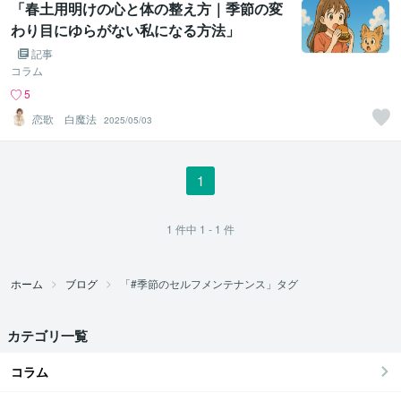
「春土用明けの心と体の整え方｜季節の変
わり目にゆらがない私になる方法」
記事
コラム
5
恋歌 白魔法
2025/05/03
1
1
件中
1 - 1
件
ホーム
ブログ
「#季節のセルフメンテナンス」タグ
カテゴリ一覧
コラム