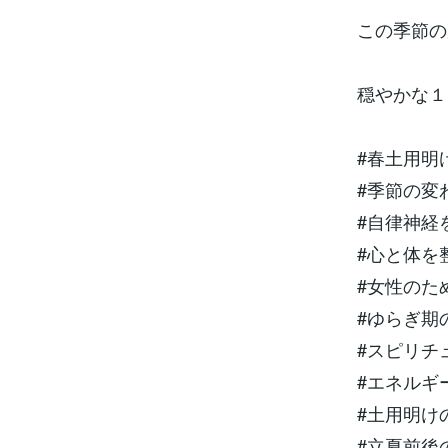
この季節の
穏やかな１
#春土用明
#季節の変
#自律神経
#心と体を
#女性のた
#ゆらぎ期
#スピリチ
#エネルギ
#土用明け
#立夏前後