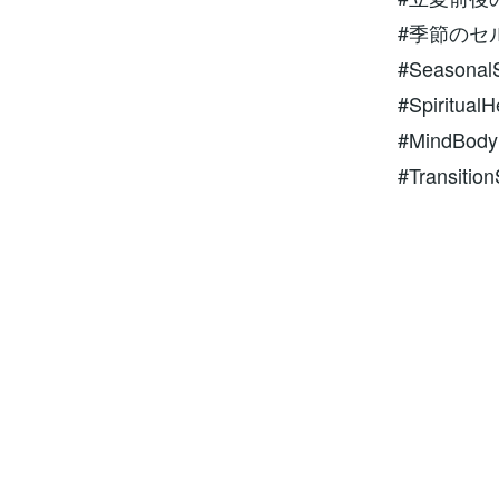
#季節のセ
#Seasonal
#SpiritualH
#MindBody
#Transitio