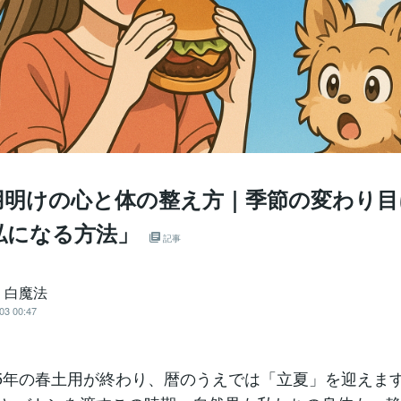
用明けの心と体の整え方｜季節の変わり目
私になる方法」
記事
 白魔法
03 00:47
25年の春土用が終わり、暦のうえでは「立夏」を迎えま