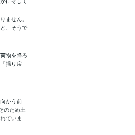
静かにそして
ありません。
うと、そうで
。荷物を降ろ
や「揺り戻
に向かう前
そのため土
されていま