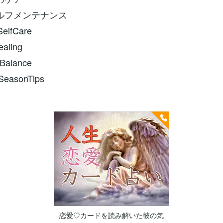
ルフメンテナンス
SelfCare
ealing
Balance
nSeasonTips
恋愛♡カードを読み解いた彼の気