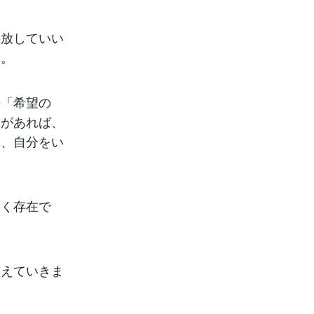
手放していい
ん。
の「希望の
いがあれば、
に、自分をい
いく存在で
整えていきま