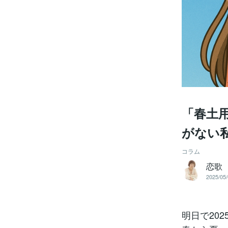
「春土
がない
コラム
恋歌
2025/05/
明日で20