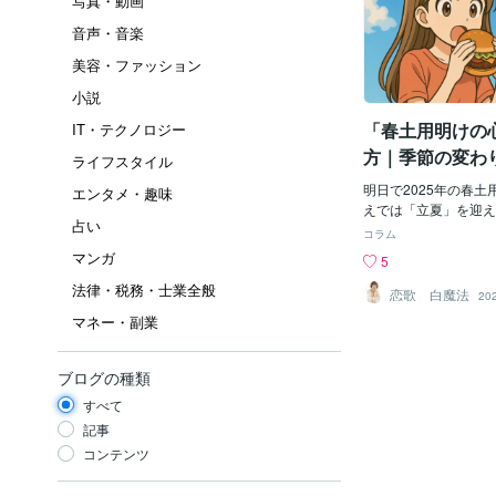
写真・動画
音声・音楽
美容・ファッション
小説
「春土用明けの
IT・テクノロジー
方｜季節の変わ
ライフスタイル
ない私になる方
明日で2025年の春
エンタメ・趣味
えでは「立夏」を迎え
占い
ら夏へとバトンを渡す
コラム
も私たちの身体も、静
マンガ
5
変化していきます。け
法律・税務・士業全般
ンダー通りにきっぱり
恋歌 白魔法
20
ではありません。土用
マネー・副業
って、すぐに夏のリズ
いうと、そうでもない
まるで長い旅から帰っ
ブログの種類
感覚に似ています。荷
すべて
まだ心と体が移動の途
そんな「余韻」や「揺
記事
が、実はしばらく続き
コンテンツ
韻」とは何か？土用と
づく季節の節目の調整