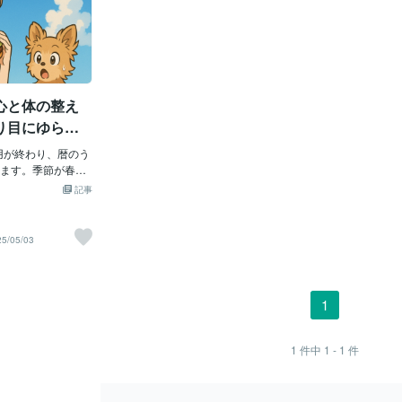
心と体の整え
り目にゆらが
法」
土用が終わり、暦のう
ます。季節が春か
この時期、自然界
記事
かにそして確かに
れど、季節はカレ
と切り替わるわけ
25/05/03
が明けたからとい
ムに馴染めるかと
ものです。それは
てきた時のような
1
物を降ろしても、
中にいるような、
り戻し」の期間
1
件中
1 - 1
件
ます。「土用の余
は、五行思想に基
期間。春土用は夏