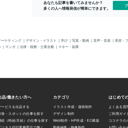
あなたも記事を書いてみませんか？
であり、エネルギー
ブ
多くの人へ情報発信が簡単にできます。
われています。そ
も、数日から一週
」が残るとされて
は、寒暖差が大き
い日が続きまし
自律神経がその環
回転し、心身が少
マーケティング
｜
デザイン・イラスト
｜
学び
｜
写真・動画
｜
音声・音楽
｜
美容・
のではないでしょ
い
｜
マンガ
｜
法律・税務・士業全般
｜
マネー・副業
ぎ」に加えて、土
「揺り戻し」が起
の時期のおすすめ
季節に馴染む「グ
 夏に向かう高ま
乗ろうとせず、自
とが大切です。焦
リズムに心を合わ
五感を整える 乱
感からのアプロー
よい香りを取り入
服を選ぶ、温かい
、鳥のさえずりに
小さな刺激