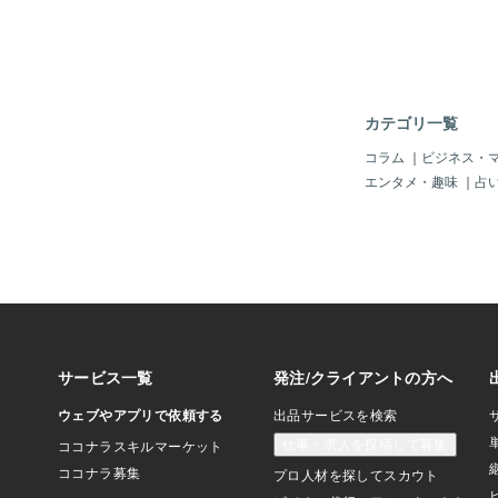
に向かう前の“助走”
の切り替え期間とも言
のため土用が終わって
間ほどは「移行の余波
います。特に今年の春
く、気圧の変動も激し
カテゴリ一覧
た。身体の内側では、
境に適応しようとフル
コラム
｜
ビジネス・
し疲れている方も多い
エンタメ・趣味
｜
占
うか。春特有の「ゆら
用明けの反動のような
きやすい時期です。こ
の過ごし方＊急がず、
ラデーションの心」で
るエネルギーに無理に
分のペースで過ごすこ
らず、急がず、自然の
せていきましょう。＊
れた自律神経には、五
チが効果的です。心地
れる、柔らかい素材の
ハーブティーを味わう
耳を澄ます…。そんな